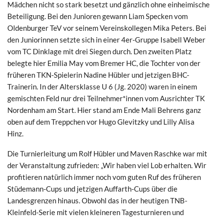
Mädchen nicht so stark besetzt und gänzlich ohne einheimische
Beteiligung. Bei den Junioren gewann Liam Specken vom
Oldenburger TeV vor seinem Vereinskollegen Mika Peters. Bei
den Juniorinnen setzte sich in einer 4er-Gruppe Isabell Weber
vom TC Dinklage mit drei Siegen durch. Den zweiten Platz
belegte hier Emilia May vom Bremer HC, die Tochter von der
früheren TKN-Spielerin Nadine Hübler und jetzigen BHC-
Trainerin. In der Altersklasse U 6 (Jg. 2020) waren in einem
gemischten Feld nur drei Teilnehmer*innen vom Ausrichter TK
Nordenham am Start. Hier stand am Ende Mali Behrens ganz
oben auf dem Treppchen vor Hugo Glevitzky und Lilly Alisa
Hinz.
Die Turnierleitung um Rolf Hübler und Maven Raschke war mit
der Veranstaltung zufrieden: „Wir haben viel Lob erhalten. Wir
profitieren natürlich immer noch vom guten Ruf des früheren
Stüdemann-Cups und jetzigen Auffarth-Cups über die
Landesgrenzen hinaus. Obwohl das in der heutigen TNB-
Kleinfeld-Serie mit vielen kleineren Tagesturnieren und