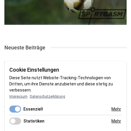
Neueste Beiträge
TSV gewinnt Testspiel bei Braker Reserve
Cookie Einstellungen
SV Brake gewinnt erstes Heimspiel mit 2:0
Diese Seite nutzt Website-Tracking-Technologien von
Dritten, um ihre Dienste anzubieten und diese stetig zu
SV Brake feiert 5:2-Auftaktsieg beim Delmenhorster TB
verbessern.
Impressum
Datenschutzerklärung
Fehlstart in Oldenburg: 1. FC Nordenham verliert zum Bezirksliga-
Auftakt
Essenziell
Mehr
Fußball in der Wesermarsch: Die Bilder vom Wochenende
Statistiken
Mehr