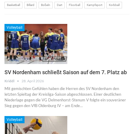
Basketball
Billard
Boßeln
Dart
Floorball
Kampfsport
Korbball
Volleyball
SV Nordenham schließt Saison auf dem 7. Platz ab
Kriddl
28. April 2026
Mit gemischten Gefühlen haben die Herren des SV Nordenham den
letzten Spieltag der Kreisliga-Saison abgeschlossen. Einer deutlichen
Niederlage gegen die VG Delmenhorst-Stenum V folgte ein souveräner
Sieg gegen den VfB Oldenburg IV – am Ende…
Volleyball