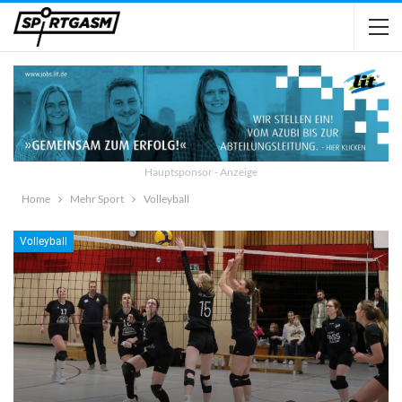
Hauptsponsor - Anzeige
Home
Mehr Sport
Volleyball
Volleyball