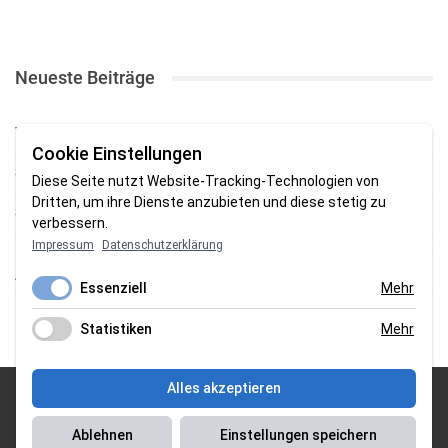
Neueste Beiträge
TSV gewinnt Testspiel bei Braker Reserve
Cookie Einstellungen
SV Brake gewinnt erstes Heimspiel mit 2:0
Diese Seite nutzt Website-Tracking-Technologien von
Dritten, um ihre Dienste anzubieten und diese stetig zu
SV Brake feiert 5:2-Auftaktsieg beim Delmenhorster TB
verbessern.
Impressum
Datenschutzerklärung
Fehlstart in Oldenburg: 1. FC Nordenham verliert zum Bezirksliga-
Auftakt
Essenziell
Mehr
Fußball in der Wesermarsch: Die Bilder vom Wochenende
Statistiken
Mehr
Alles akzeptieren
© 2026 Sportgasm . All Rights Reserved.
Ablehnen
Einstellungen speichern
Unser Team
|
Impressum
|
Datenschutzerklärung
|
Magazin Saison