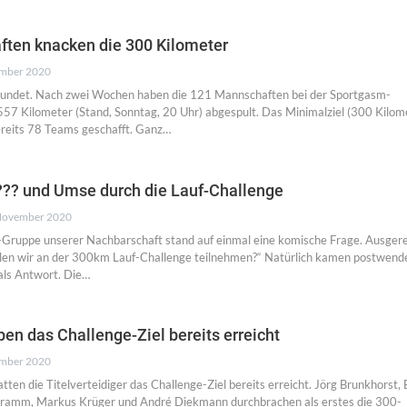
ten knacken die 300 Kilometer
ember 2020
rundet. Nach zwei Wochen haben die 121 Mannschaften bei der Sportgasm-
557 Kilometer (Stand, Sonntag, 20 Uhr) abgespult. Das Minimalziel (300 Kilome
reits 78 Teams geschafft. Ganz…
 ??? und Umse durch die Lauf-Challenge
November 2020
Gruppe unserer Nachbarschaft stand auf einmal eine komische Frage. Ausger
llen wir an der 300km Lauf-Challenge teilnehmen?“ Natürlich kamen postwend
als Antwort. Die…
en das Challenge-Ziel bereits erreicht
ember 2020
tten die Titelverteidiger das Challenge-Ziel bereits erreicht. Jörg Brunkhorst, 
hramm, Markus Krüger und André Diekmann durchbrachen als erstes die 300-