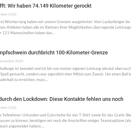
fft: Wir haben 74.149 Kilometer gerockt
ember 2020
 Drei Wochen lang haben wir unsere Grenzen ausgetestet. Vom Laufanfänger bi
on-Athleten haben alle im Rahmen ihrer Möglichkeiten überragende Leistung
er 121 Mannschaften haben das…
mpfschwein durchbricht 100-Kilometer-Grenze
November 2020
allenge ist beendet und ich bin von meiner eigenen Leistung absolut überrasch
e Spaß gemacht, sondern war eigentlich eher Mittel zum Zweck. Um einen Ball 
uderball zu erreichen, muss…
rch den Lockdown: Diese Kontakte fehlen uns noch
ember 2020
 Teilnehmer-Urkunden und Gutscheine für das T-Shirt sowie für das Gratis-Bi
ssen zu können, benötigen wir noch die Anschriften einiger Teamkapitäne (al
 euch angemeldet haben).…