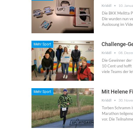
Kriddl
10. Janu
Die BKK Melitta Pl
Die wurden nun ve
Auslosung im Vid
Challenge-G
Mehr Sport
Kriddl
08. Deze
Die Gewinner der 
10 Cent und hofft
viele Teams der l
Mit Helene F
Mehr Sport
Kriddl
30. Nov
Torben Schramm is
Marathon teilgeno
vor. Die Teilnahm