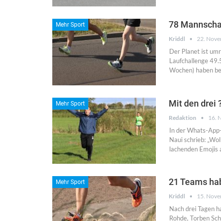
78 Mannschaf
Mehr Sport
Kriddl
22. Nov
Der Planet ist um
Laufchallenge 49.
Wochen) haben be
Mit den drei
Mehr Sport
Redaktion
16. 
In der Whats-App-
Naui schrieb: „Wo
lachenden Emojis 
21 Teams hab
Mehr Sport
Kriddl
15. Nov
Nach drei Tagen ha
Rohde, Torben Sc