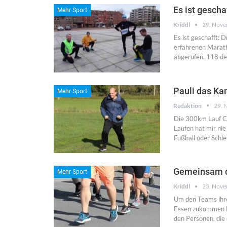
Es ist gescha
Mehr Sport
Kriddl
29. Nov
Es ist geschafft:
erfahrenen Marath
abgerufen. 118 d
Pauli das Ka
Mehr Sport
Redaktion
29. 
Die 300km Lauf Ch
Laufen hat mir ni
Fußball oder Schle
Gemeinsam du
Mehr Sport
Kriddl
23. Nov
Um den Teams ihre
Essen zukommen la
den Personen, die