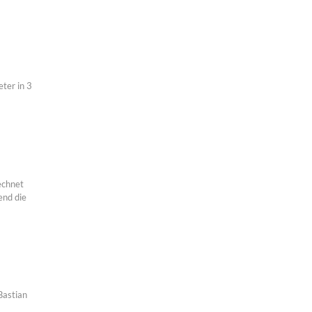
ter in 3
echnet
end die
Bastian