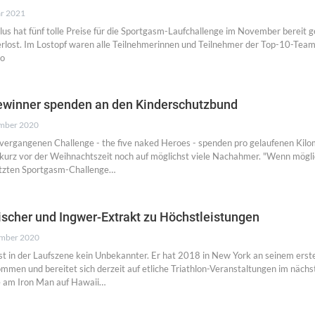
ar 2021
us hat fünf tolle Preise für die Sportgasm-Laufchallenge im November bereit ge
rlost. Im Lostopf waren alle Teilnehmerinnen und Teilnehmer der Top-10-Team
eo
ewinner spenden an den Kinderschutzbund
mber 2020
vergangenen Challenge - the five naked Heroes - spenden pro gelaufenen Kilo
 kurz vor der Weihnachtszeit noch auf möglichst viele Nachahmer. "Wenn mögli
etzten Sportgasm-Challenge…
ischer und Ingwer-Extrakt zu Höchstleistungen
ember 2020
t in der Laufszene kein Unbekannter. Er hat 2018 in New York an seinem erst
mmen und bereitet sich derzeit auf etliche Triathlon-Veranstaltungen im nächs
e am Iron Man auf Hawaii…