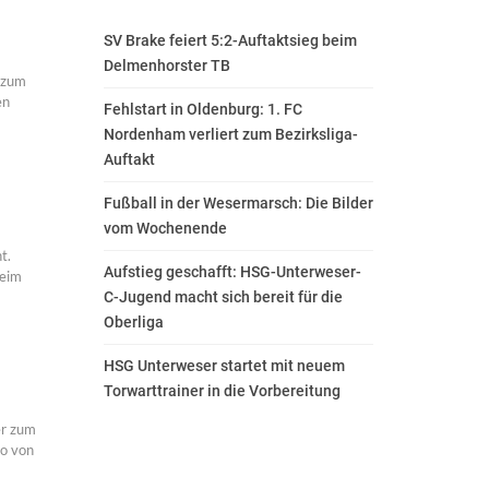
SV Brake feiert 5:2-Auftaktsieg beim
Delmenhorster TB
s zum
en
Fehlstart in Oldenburg: 1. FC
Nordenham verliert zum Bezirksliga-
Auftakt
Fußball in der Wesermarsch: Die Bilder
vom Wochenende
t.
Aufstieg geschafft: HSG-Unterweser-
beim
C-Jugend macht sich bereit für die
Oberliga
HSG Unterweser startet mit neuem
Torwarttrainer in die Vorbereitung
er zum
so von