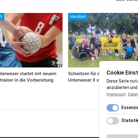
ll
Handball
Cookie Einst
terweser startet mit neuem
Schwitzen für die Top drei: HSG
trainer in die Vorbereitung
Unterweser II startet durch
Diese Seite nut
anzubieten und 
Impressum
Daten
Essenzie
Statisti