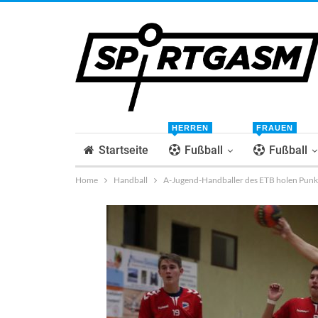
HERREN
FRAUEN
Startseite
Fußball
Fußball
Home
Handball
A-Jugend-Handballer des ETB holen Punk