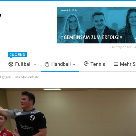
Hauptsponsor - 
JUGEND
Fußball
Handball
Tennis
Mehr S
t gegen TuRa Marienhafe