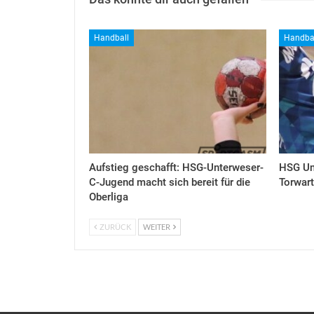
Handball
Handba
Aufstieg geschafft: HSG-Unterweser-
HSG Un
C-Jugend macht sich bereit für die
Torwart
Oberliga
ZURÜCK
WEITER