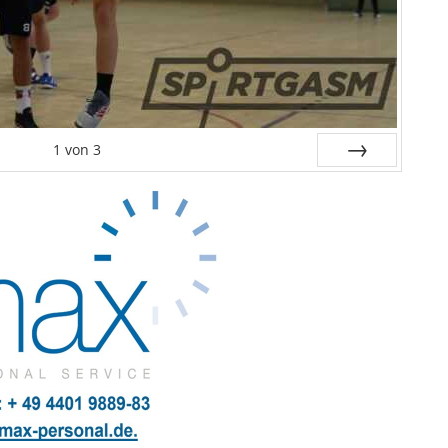
1
von
3
Weiter