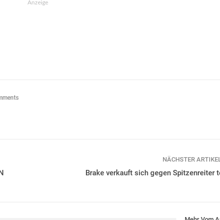
Anzeige
mments
NÄCHSTER ARTIKE
CN
Brake verkauft sich gegen Spitzenreiter 
Mehr Vom A