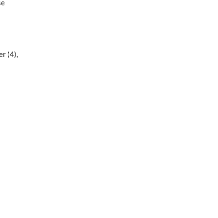
se
r (4),