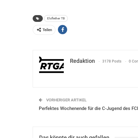
Elsflether TB
Teilen
Redaktion
3178 Posts
0 Co
VORHERIGER ARTIKEL
Perfektes Wochenende für die C-Jugend des F
Das könnte dir auch gefallen