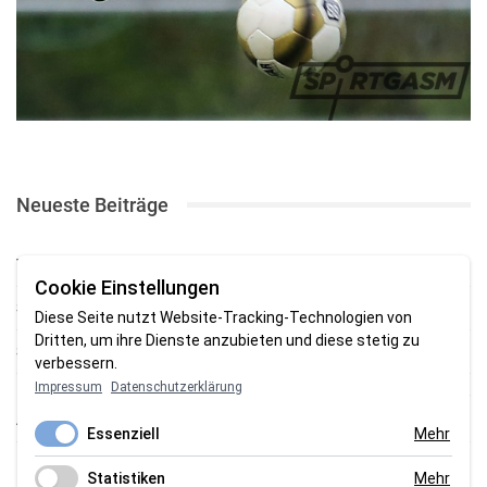
Neueste Beiträge
TSV gewinnt Testspiel bei Braker Reserve
Cookie Einstellungen
SV Brake gewinnt erstes Heimspiel mit 2:0
Diese Seite nutzt Website-Tracking-Technologien von
Dritten, um ihre Dienste anzubieten und diese stetig zu
SV Brake feiert 5:2-Auftaktsieg beim Delmenhorster TB
verbessern.
Impressum
Datenschutzerklärung
Fehlstart in Oldenburg: 1. FC Nordenham verliert zum Bezirksliga-
Auftakt
Essenziell
Mehr
Fußball in der Wesermarsch: Die Bilder vom Wochenende
Statistiken
Mehr