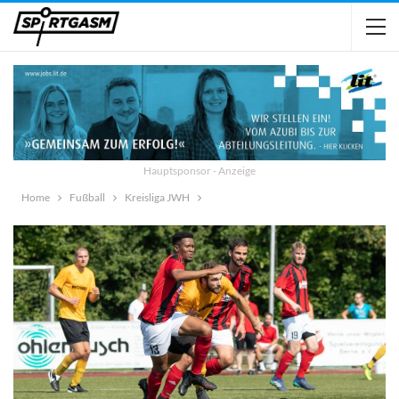
Hauptsponsor - Anzeige
Home
Fußball
Kreisliga JWH