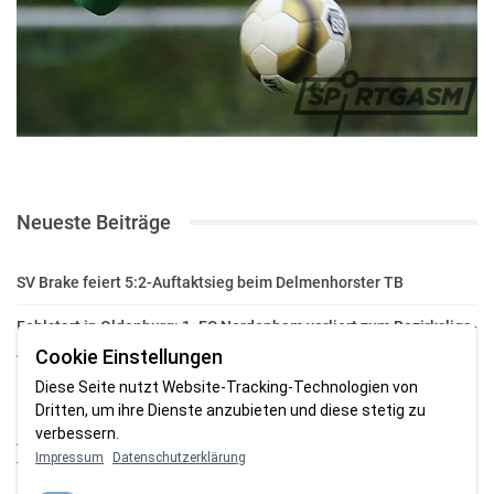
Neueste Beiträge
SV Brake feiert 5:2-Auftaktsieg beim Delmenhorster TB
Fehlstart in Oldenburg: 1. FC Nordenham verliert zum Bezirksliga-
Auftakt
Cookie Einstellungen
Diese Seite nutzt Website-Tracking-Technologien von
Fußball in der Wesermarsch: Die Bilder vom Wochenende
Dritten, um ihre Dienste anzubieten und diese stetig zu
verbessern.
Aufstieg geschafft: HSG-Unterweser-C-Jugend macht sich bereit
Impressum
Datenschutzerklärung
für die Oberliga