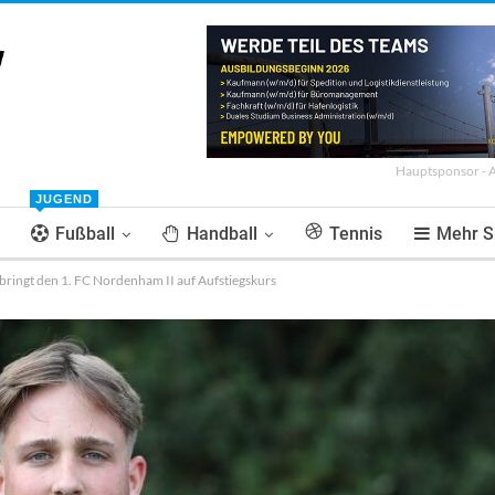
Hauptsponsor - 
JUGEND
Fußball
Handball
Tennis
Mehr S
ringt den 1. FC Nordenham II auf Aufstiegskurs