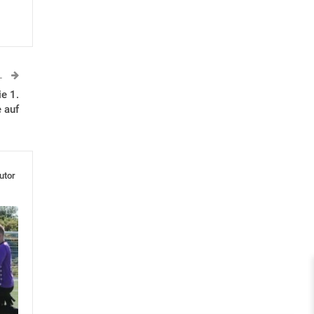
L
e 1.
 auf
utor