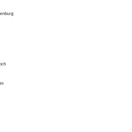
uenburg
och
as