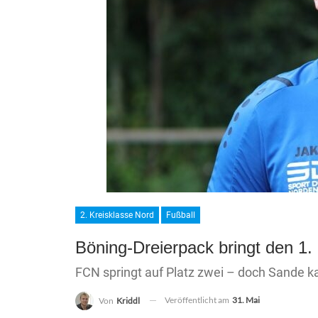
2. Kreisklasse Nord
Fußball
Böning-Dreierpack bringt den 1.
FCN springt auf Platz zwei – doch Sande 
Veröffentlicht am
31. Mai
Von
Kriddl