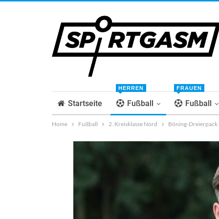
HERREN
FRAUEN
Startseite
Fußball
Fußball
Home
Fußball
2. Kreisklasse Nord
Böning-Dreierpack b