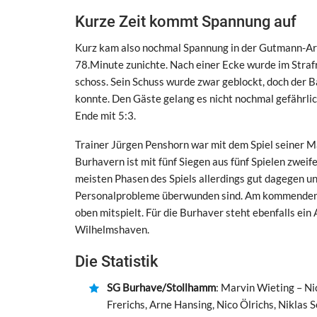
Kurze Zeit kommt Spannung auf
Kurz kam also nochmal Spannung in der Gutmann-Are
78.Minute zunichte. Nach einer Ecke wurde im Straf
schoss. Sein Schuss wurde zwar geblockt, doch der Ba
konnte. Den Gäste gelang es nicht nochmal gefährl
Ende mit 5:3.
Trainer Jürgen Penshorn war mit dem Spiel seiner Ma
Burhavern ist mit fünf Siegen aus fünf Spielen zweif
meisten Phasen des Spiels allerdings gut dagegen u
Personalprobleme überwunden sind. Am kommenden So
oben mitspielt. Für die Burhaver steht ebenfalls ei
Wilhelmshaven.
Die Statistik
SG Burhave/Stollhamm
: Marvin Wieting – N
Frerichs, Arne Hansing, Nico Ölrichs, Niklas 