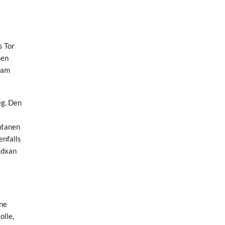
s Tor
ßen
 am
eg. Den
ntanen
enfalls
idxan
rne
olle,