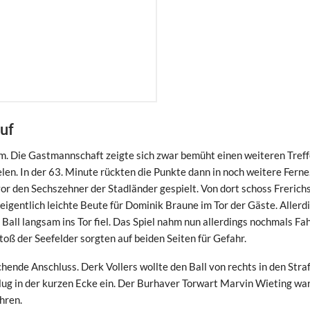
uf
rm. Die Gastmannschaft zeigte sich zwar bemüht einen weiteren Treff
elen. In der 63. Minute rückten die Punkte dann in noch weitere Ferne
vor den Sechszehner der Stadländer gespielt. Von dort schoss Frerich
eigentlich leichte Beute für Dominik Braune im Tor der Gäste. Allerd
Ball langsam ins Tor fiel. Das Spiel nahm nun allerdings nochmals Fah
stoß der Seefelder sorgten auf beiden Seiten für Gefahr.
hende Anschluss. Derk Vollers wollte den Ball von rechts in den Str
chlug in der kurzen Ecke ein. Der Burhaver Torwart Marvin Wieting wa
hren.