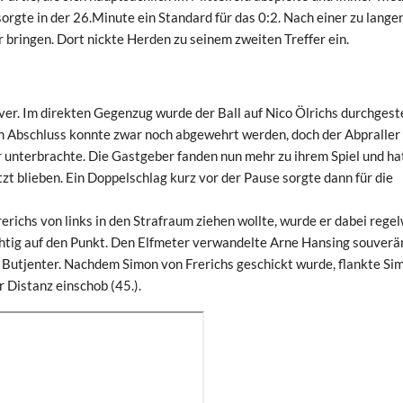
orgte in der 26.Minute ein Standard für das 0:2. Nach einer zu lange
 bringen. Dort nickte Herden zu seinem zweiten Treffer ein.
ver. Im direkten Gegenzug wurde der Ball auf Nico Ölrichs durchgest
en Abschluss konnte zwar noch abgewehrt werden, doch der Abpraller
or unterbrachte. Die Gastgeber fanden nun mehr zu ihrem Spiel und ha
zt blieben. Ein Doppelschlag kurz vor der Pause sorgte dann für die
rerichs von links in den Strafraum ziehen wollte, wurde er dabei regel
ichtig auf den Punkt. Den Elfmeter verwandelte Arne Hansing souverän
 Butjenter. Nachdem Simon von Frerichs geschickt wurde, flankte Si
r Distanz einschob (45.).