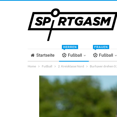
HERREN
FRAUEN
Startseite
Fußball
Fußball
Home
Fußball
2. Kreisklasse Nord
Burhaver drehen 0: