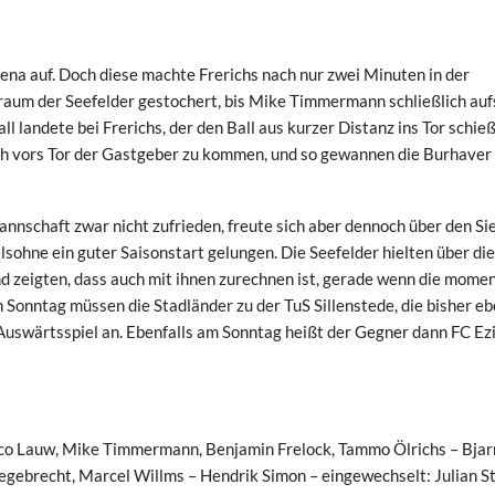
na auf. Doch diese machte Frerichs nach nur zwei Minuten in der
raum der Seefelder gestochert, bis Mike Timmermann schließlich auf
ll landete bei Frerichs, der den Ball aus kurzer Distanz ins Tor schie
ich vors Tor der Gastgeber zu kommen, und so gewannen die Burhaver
nnschaft zwar nicht zufrieden, freute sich aber dennoch über den Si
elsohne ein guter Saisonstart gelungen. Die Seefelder hielten über die
nd zeigten, dass auch mit ihnen zurechnen ist, gerade wenn die mome
nntag müssen die Stadländer zu der TuS Sillenstede, die bisher eb
n Auswärtsspiel an. Ebenfalls am Sonntag heißt der Gegner dann FC Ez
ico Lauw, Mike Timmermann, Benjamin Frelock, Tammo Ölrichs – Bja
Segebrecht, Marcel Willms – Hendrik Simon – eingewechselt: Julian St