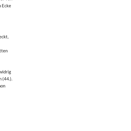
n Ecke
eckt,
tten
widrig
 (44.).
mon