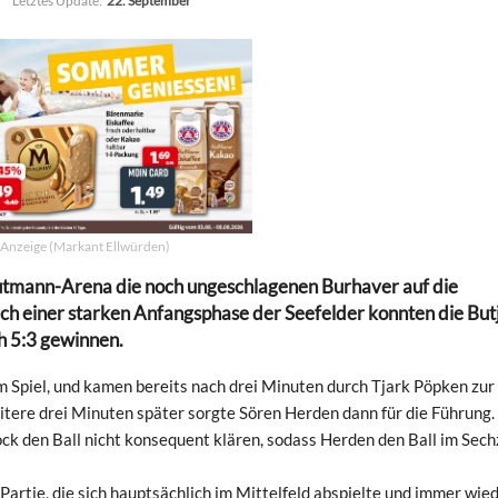
Letztes Update:
22. September
Anzeige (Markant Ellwürden)
Gutmann-Arena die noch ungeschlagenen Burhaver auf die
ch einer starken Anfangsphase der Seefelder konnten die But
h 5:3 gewinnen.
m Spiel, und kamen bereits nach drei Minuten durch Tjark Pöpken zur
itere drei Minuten später sorgte Sören Herden dann für die Führung
ock den Ball nicht konsequent klären, sodass Herden den Ball im Sec
 Partie, die sich hauptsächlich im Mittelfeld abspielte und immer wie