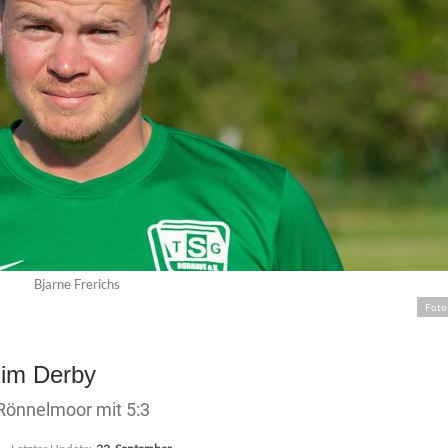
Bjarne Frerichs
Foto
 im Derby
Rönnelmoor mit 5:3