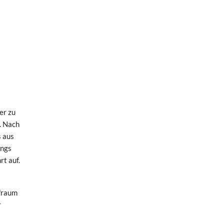
er zu
. Nach
s aus
ings
rt auf.
afraum
r