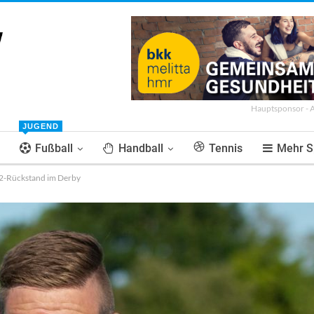
Hauptsponsor - 
JUGEND
Fußball
Handball
Tennis
Mehr S
2-Rückstand im Derby