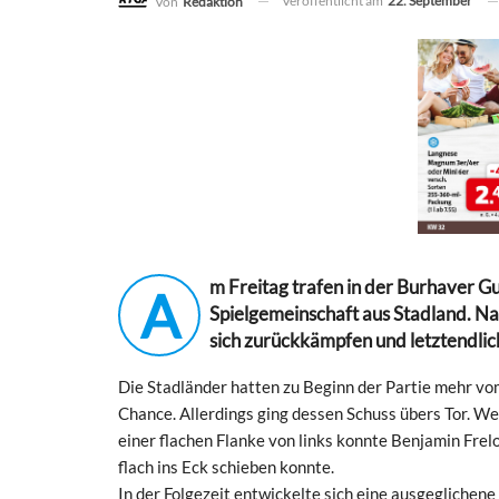
Veröffentlicht am
22. September
Von
Redaktion
m Freitag trafen in der Burhaver 
A
Spielgemeinschaft aus Stadland. Na
sich zurückkämpfen und letztendlic
Die Stadländer hatten zu Beginn der Partie mehr vo
Chance. Allerdings ging dessen Schuss übers Tor. We
einer flachen Flanke von links konnte Benjamin Frel
flach ins Eck schieben konnte.
In der Folgezeit entwickelte sich eine ausgeglichene