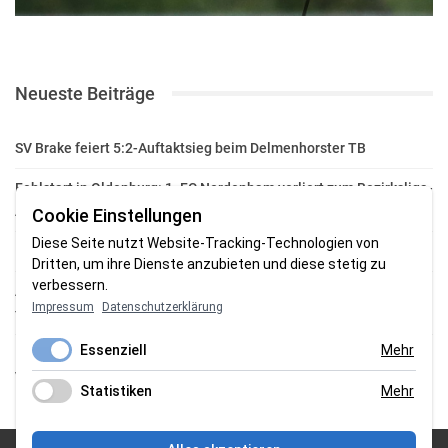
Neueste Beiträge
SV Brake feiert 5:2-Auftaktsieg beim Delmenhorster TB
Fehlstart in Oldenburg: 1. FC Nordenham verliert zum Bezirksliga-
Auftakt
Cookie Einstellungen
Diese Seite nutzt Website-Tracking-Technologien von
Fußball in der Wesermarsch: Die Bilder vom Wochenende
Dritten, um ihre Dienste anzubieten und diese stetig zu
verbessern.
Aufstieg geschafft: HSG-Unterweser-C-Jugend macht sich bereit
Impressum
Datenschutzerklärung
für die Oberliga
Essenziell
Mehr
HSG Unterweser startet mit neuem Torwarttrainer in die
Vorbereitung
Statistiken
Mehr