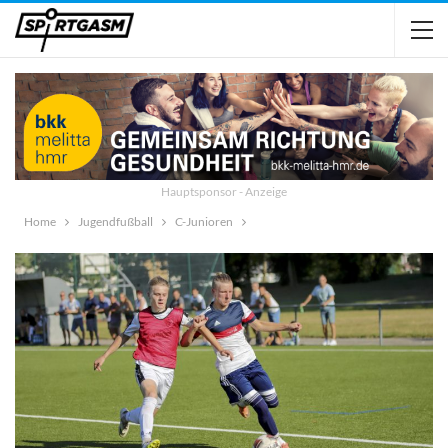
Hauptsponsor - Anzeige
Home
Jugendfußball
C-Junioren