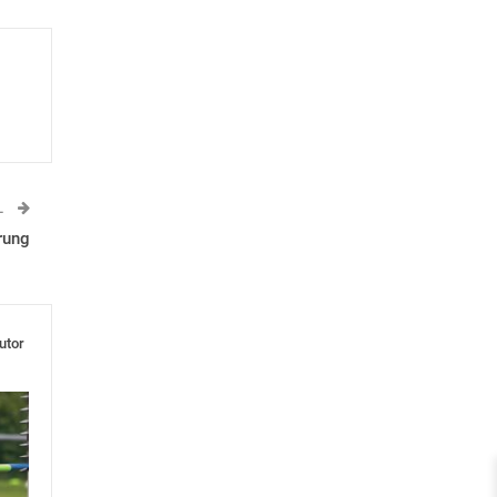
L
rung
utor