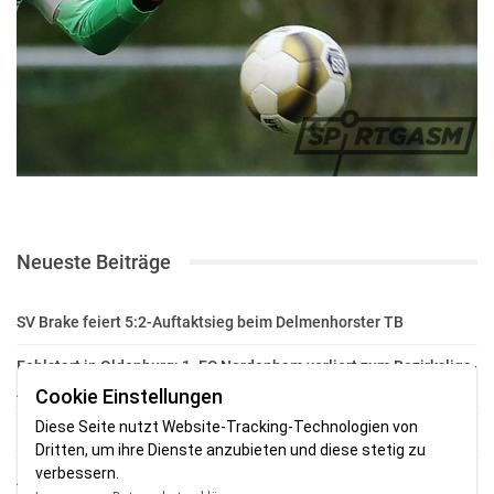
Neueste Beiträge
SV Brake feiert 5:2-Auftaktsieg beim Delmenhorster TB
Fehlstart in Oldenburg: 1. FC Nordenham verliert zum Bezirksliga-
Auftakt
Cookie Einstellungen
Diese Seite nutzt Website-Tracking-Technologien von
Fußball in der Wesermarsch: Die Bilder vom Wochenende
Dritten, um ihre Dienste anzubieten und diese stetig zu
verbessern.
Aufstieg geschafft: HSG-Unterweser-C-Jugend macht sich bereit