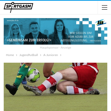
Hauptsponsor - Anzeige
Home
Jugendfußball
A-Junioren