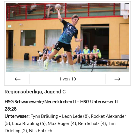
1
von
10
Zurück
Vor
Regionsoberliga, Jugend C
HSG Schwanewede/Neuenkirchen II – HSG Unterweser II
28:28
Unterweser:
Fynn Bräuling – Leon Lede (8), Rocket Alexander
(5), Luca Bräuling (5), Max Böger (4), Ben Schulz (4), Tim
Drieling (2), Nils Entrich.