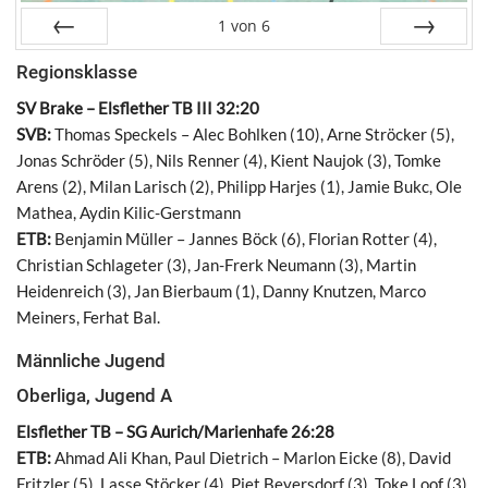
1
von
6
Zurück
Vor
Regionsklasse
SV Brake – Elsflether TB III 32:20
SVB:
Thomas Speckels – Alec Bohlken (10), Arne Ströcker (5),
Jonas Schröder (5), Nils Renner (4), Kient Naujok (3), Tomke
Arens (2), Milan Larisch (2), Philipp Harjes (1), Jamie Bukc, Ole
Mathea, Aydin Kilic-Gerstmann
ETB:
Benjamin Müller – Jannes Böck (6), Florian Rotter (4),
Christian Schlageter (3), Jan-Frerk Neumann (3), Martin
Heidenreich (3), Jan Bierbaum (1), Danny Knutzen, Marco
Meiners, Ferhat Bal.
Männliche Jugend
Oberliga, Jugend A
Elsflether TB – SG Aurich/Marienhafe 26:28
ETB:
Ahmad Ali Khan, Paul Dietrich – Marlon Eicke (8), David
Fritzler (5), Lasse Stöcker (4), Piet Beyersdorf (3), Toke Loof (3),