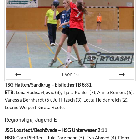
1
von
16
TSG Hatten/Sandkrug – ElsfletherTB 8:31
Zurück
Vor
ETB:
Lena Radisavljevic (8), Tjara Köhler (7), Annie Reiners (6),
Vanessa Bernhardt (5), Juli Iltzsch (3), Lotta Heidenreich (2),
Leonie Weipert, Greta Roefe.
Regionsliga, Jugend E
JSG Loxstedt/Bexhövede – HSG Unterweser 2:11
HSG:
Cara Pfeiffer – Jule Pargmann (5), Eva Ahmed (4), Fiona