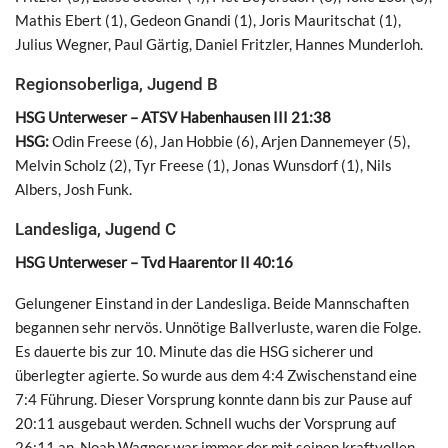
Mathis Ebert (1), Gedeon Gnandi (1), Joris Mauritschat (1),
Julius Wegner, Paul Gärtig, Daniel Fritzler, Hannes Munderloh.
Regionsoberliga, Jugend B
HSG Unterweser – ATSV Habenhausen III 21:38
HSG:
Odin Freese (6), Jan Hobbie (6), Arjen Dannemeyer (5),
Melvin Scholz (2), Tyr Freese (1), Jonas Wunsdorf (1), Nils
Albers, Josh Funk.
Landesliga, Jugend C
HSG Unterweser – Tvd Haarentor II 40:16
Gelungener Einstand in der Landesliga. Beide Mannschaften
begannen sehr nervös. Unnötige Ballverluste, waren die Folge.
Es dauerte bis zur 10. Minute das die HSG sicherer und
überlegter agierte. So wurde aus dem 4:4 Zwischenstand eine
7:4 Führung. Dieser Vorsprung konnte dann bis zur Pause auf
20:11 ausgebaut werden. Schnell wuchs der Vorsprung auf
26:11 an. Noah Wagner war immer der mit seinen kraftvollen