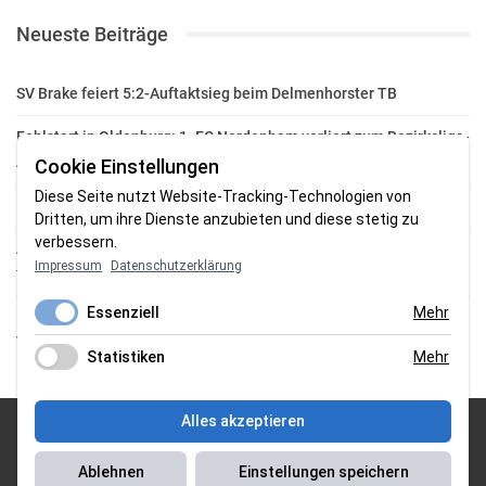
Neueste Beiträge
SV Brake feiert 5:2-Auftaktsieg beim Delmenhorster TB
Fehlstart in Oldenburg: 1. FC Nordenham verliert zum Bezirksliga-
Auftakt
Cookie Einstellungen
Diese Seite nutzt Website-Tracking-Technologien von
Fußball in der Wesermarsch: Die Bilder vom Wochenende
Dritten, um ihre Dienste anzubieten und diese stetig zu
verbessern.
Aufstieg geschafft: HSG-Unterweser-C-Jugend macht sich bereit
Impressum
Datenschutzerklärung
für die Oberliga
Essenziell
Mehr
HSG Unterweser startet mit neuem Torwarttrainer in die
Vorbereitung
Statistiken
Mehr
Alles akzeptieren
© 2026 Sportgasm . All Rights Reserved.
Ablehnen
Einstellungen speichern
Unser Team
|
Impressum
|
Datenschutzerklärung
|
Magazin Saison