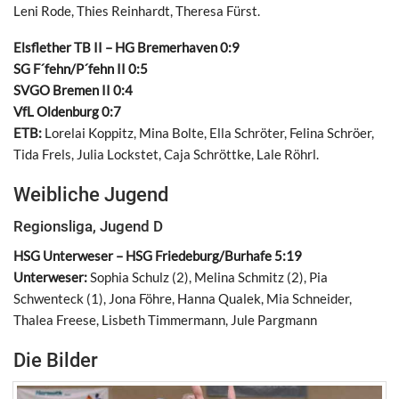
Leni Rode, Thies Reinhardt, Theresa Fürst.
Elsflether TB II – HG Bremerhaven 0:9
SG F´fehn/P´fehn II 0:5
SVGO Bremen II 0:4
VfL Oldenburg 0:7
ETB:
Lorelai Koppitz, Mina Bolte, Ella Schröter, Felina Schröer,
Tida Frels, Julia Lockstet, Caja Schröttke, Lale Röhrl.
Weibliche Jugend
Regionsliga, Jugend D
HSG Unterweser – HSG Friedeburg/Burhafe 5:19
Unterweser:
Sophia Schulz (2), Melina Schmitz (2), Pia
Schwenteck (1), Jona Föhre, Hanna Qualek, Mia Schneider,
Thalea Freese, Lisbeth Timmermann, Jule Pargmann
Die Bilder