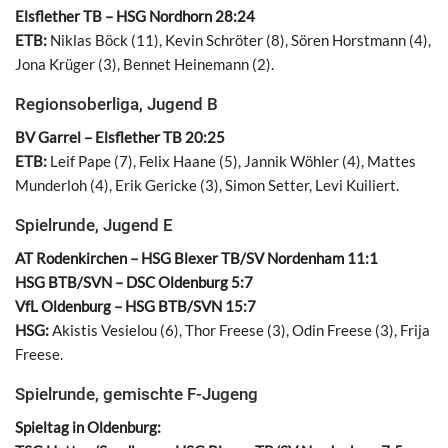
Elsflether TB – HSG Nordhorn 28:24
ETB:
Niklas Böck (11), Kevin Schröter (8), Sören Horstmann (4),
Jona Krüger (3), Bennet Heinemann (2).
Regionsoberliga, Jugend B
BV Garrel – Elsflether TB 20:25
ETB:
Leif Pape (7), Felix Haane (5), Jannik Wöhler (4), Mattes
Munderloh (4), Erik Gericke (3), Simon Setter, Levi Kuiliert.
Spielrunde, Jugend E
AT Rodenkirchen – HSG Blexer TB/SV Nordenham 11:1
HSG BTB/SVN – DSC Oldenburg 5:7
VfL Oldenburg – HSG BTB/SVN 15:7
HSG:
Akistis Vesielou (6), Thor Freese (3), Odin Freese (3), Frija
Freese.
Spielrunde, gemischte F-Jugeng
Spieltag in Oldenburg: