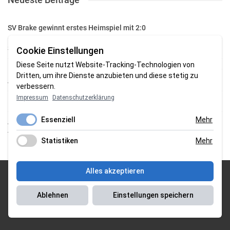
SV Brake gewinnt erstes Heimspiel mit 2:0
SV Brake feiert 5:2-Auftaktsieg beim Delmenhorster TB
Cookie Einstellungen
Diese Seite nutzt Website-Tracking-Technologien von
Fehlstart in Oldenburg: 1. FC Nordenham verliert zum Bezirksliga-
Dritten, um ihre Dienste anzubieten und diese stetig zu
Auftakt
verbessern.
Impressum
Datenschutzerklärung
Fußball in der Wesermarsch: Die Bilder vom Wochenende
Essenziell
Mehr
Aufstieg geschafft: HSG-Unterweser-C-Jugend macht sich bereit
für die Oberliga
Statistiken
Mehr
Alles akzeptieren
© 2026 Sportgasm . All Rights Reserved.
Ablehnen
Einstellungen speichern
Unser Team
|
Impressum
|
Datenschutzerklärung
|
Magazin Saison
2018/2019
|
Magazin Saison 2019/2020
|
Magazin Saison 2020/2021
|
Magazin Saison 2022/2023
| Support by
J&P Media Labs