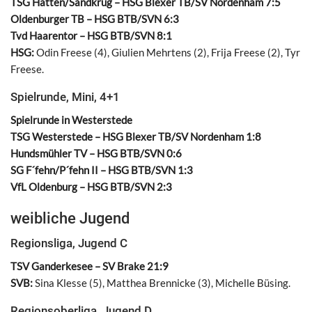
TSG Hatten/Sandkrug – HSG Blexer TB/SV Nordenham 7:5
Oldenburger TB – HSG BTB/SVN 6:3
Tvd Haarentor – HSG BTB/SVN 8:1
HSG:
Odin Freese (4), Giulien Mehrtens (2), Frija Freese (2), Tyr
Freese.
Spielrunde, Mini, 4+1
Spielrunde in Westerstede
TSG Westerstede – HSG Blexer TB/SV Nordenham 1:8
Hundsmühler TV – HSG BTB/SVN 0:6
SG F´fehn/P´fehn II – HSG BTB/SVN 1:3
VfL Oldenburg – HSG BTB/SVN 2:3
weibliche Jugend
Regionsliga, Jugend C
TSV Ganderkesee – SV Brake 21:9
SVB:
Sina Klesse (5), Matthea Brennicke (3), Michelle Büsing.
Regionsoberliga, Jugend D