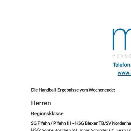
Die Handball-Ergebnisse vom Wochenende:
Herren
Regionsklasse
SG F´fehn / P´fehn III – HSG Blexer TB/SV Nordenha
HSG:
Sönke Böschen (4), Jonas Schröder (2), Sean Lotz