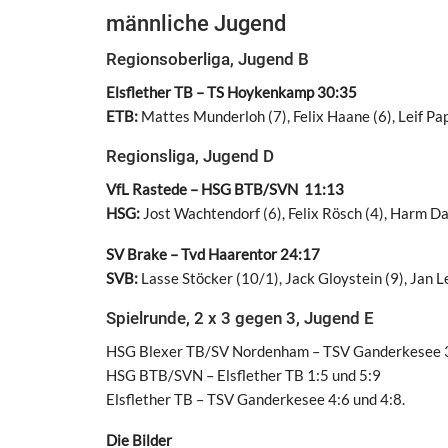
männliche Jugend
Regionsoberliga, Jugend B
Elsflether TB – TS Hoykenkamp 30:35
ETB:
Mattes Munderloh (7), Felix Haane (6), Leif Pape
Regionsliga, Jugend D
VfL Rastede – HSG BTB/SVN 11:13
HSG:
Jost Wachtendorf (6), Felix Rösch (4), Harm D
SV Brake – Tvd Haarentor 24:17
SVB:
Lasse Stöcker (10/1), Jack Gloystein (9), Jan L
Spielrunde, 2 x 3 gegen 3, Jugend E
HSG Blexer TB/SV Nordenham – TSV Ganderkesee 3
HSG BTB/SVN – Elsflether TB 1:5 und 5:9
Elsflether TB – TSV Ganderkesee 4:6 und 4:8.
Die Bilder