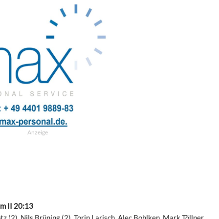
Anzeige
m II 20:13
 (2), Nils Brüning (2), Torin Larisch, Alec Bohlken, Mark Töllner.