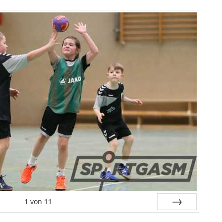
1
von
11
Weiter