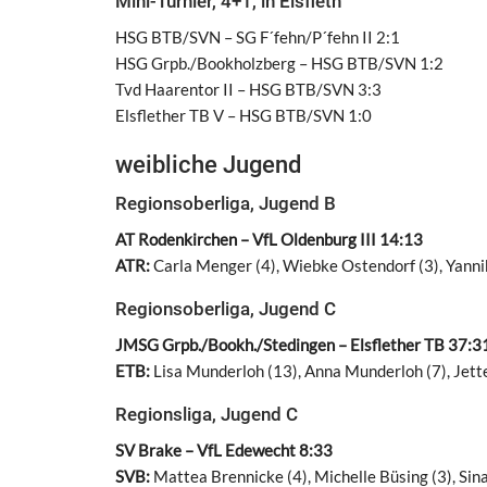
Mini-Turnier, 4+1, in Elsfleth
HSG BTB/SVN – SG F´fehn/P´fehn II 2:1
HSG Grpb./Bookholzberg – HSG BTB/SVN 1:2
Tvd Haarentor II – HSG BTB/SVN 3:3
Elsflether TB V – HSG BTB/SVN 1:0
weibliche Jugend
Regionsoberliga, Jugend B
AT Rodenkirchen – VfL Oldenburg III 14:13
ATR:
Carla Menger (4), Wiebke Ostendorf (3), Yannik
Regionsoberliga, Jugend C
JMSG Grpb./Bookh./Stedingen – Elsflether TB 37:3
ETB:
Lisa Munderloh (13), Anna Munderloh (7), Jette
Regionsliga, Jugend C
SV Brake – VfL Edewecht 8:33
SVB:
Mattea Brennicke (4), Michelle Büsing (3), Sina