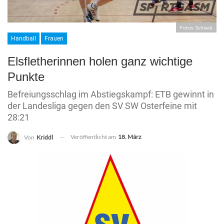
Fotos: Schlack
Handball
Frauen
Elsfletherinnen holen ganz wichtige
Punkte
Befreiungsschlag im Abstiegskampf: ETB gewinnt in
der Landesliga gegen den SV SW Osterfeine mit
28:21
Veröffentlicht am
18. März
Von
Kriddl