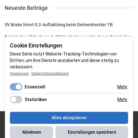
Neueste Beiträge
SV Brake feiert 5:2-Auftaktsieg beim Delmenhorster TB
Fehlstart in Oldenburg: 1. FC Nordenham verliert zum Bezirksliga-
Auftakt
Cookie Einstellungen
Diese Seite nutzt Website-Tracking-Technologien von
Fußball in der Wesermarsch: Die Bilder vom Wochenende
Dritten, um ihre Dienste anzubieten und diese stetig zu
verbessern.
Aufstieg geschafft: HSG-Unterweser-C-Jugend macht sich bereit
Impressum
Datenschutzerklärung
für die Oberliga
Essenziell
Mehr
HSG Unterweser startet mit neuem Torwarttrainer in die
Vorbereitung
Statistiken
Mehr
Alles akzeptieren
© 2026 Sportgasm . All Rights Reserved.
Ablehnen
Einstellungen speichern
Unser Team
|
Impressum
|
Datenschutzerklärung
|
Magazin Saison
2018/2019
|
Magazin Saison 2019/2020
|
Magazin Saison 2020/2021
|