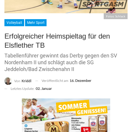
Fotos: Schlack
Volleyball
Mehr Sport
Erfolgreicher Heimspieltag für den
Elsflether TB
Tabellenführer gewinnt das Derby gegen den SV
Nordenham II und schlägt auch die SG
Jeddeloh/Bad Zwischenahn II
Veröffentlicht am
16. Dezember
Von
Kriddl
Letztes Update:
02. Januar