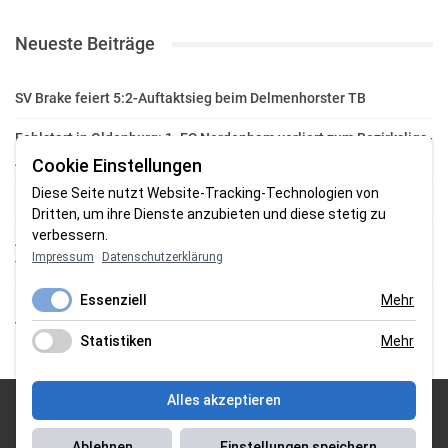
Neueste Beiträge
SV Brake feiert 5:2-Auftaktsieg beim Delmenhorster TB
Fehlstart in Oldenburg: 1. FC Nordenham verliert zum Bezirksliga-
Auftakt
Cookie Einstellungen
Diese Seite nutzt Website-Tracking-Technologien von
Fußball in der Wesermarsch: Die Bilder vom Wochenende
Dritten, um ihre Dienste anzubieten und diese stetig zu
verbessern.
Aufstieg geschafft: HSG-Unterweser-C-Jugend macht sich bereit
Impressum
Datenschutzerklärung
für die Oberliga
Essenziell
Mehr
HSG Unterweser startet mit neuem Torwarttrainer in die
Vorbereitung
Statistiken
Mehr
Alles akzeptieren
© 2026 Sportgasm . All Rights Reserved.
Ablehnen
Einstellungen speichern