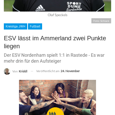
Olaf Speckels
Foto: Schlack
Kreisliga JWH
Fußball
ESV lässt im Ammerland zwei Punkte
liegen
Der ESV Nordenham spielt 1:1 in Rastede - Es war
mehr drin für den Aufsteiger
Veröffentlicht am
24. November
Von
Kriddl