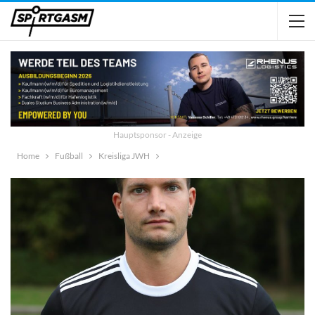
Hauptsponsor - Anzeige
Home
Fußball
Kreisliga JWH