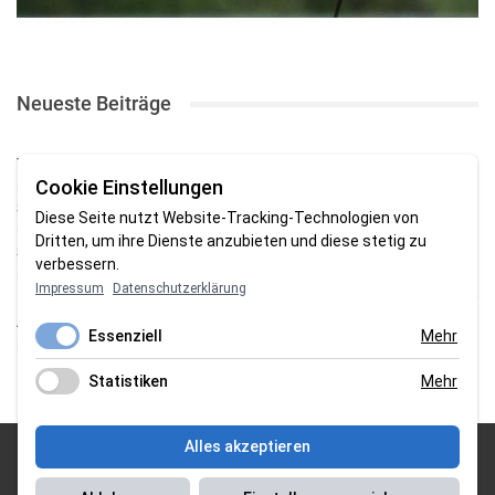
Neueste Beiträge
TSV gewinnt Testspiel bei Braker Reserve
Cookie Einstellungen
SV Brake gewinnt erstes Heimspiel mit 2:0
Diese Seite nutzt Website-Tracking-Technologien von
Dritten, um ihre Dienste anzubieten und diese stetig zu
SV Brake feiert 5:2-Auftaktsieg beim Delmenhorster TB
verbessern.
Impressum
Datenschutzerklärung
Fehlstart in Oldenburg: 1. FC Nordenham verliert zum Bezirksliga-
Auftakt
Essenziell
Mehr
Fußball in der Wesermarsch: Die Bilder vom Wochenende
Statistiken
Mehr
Alles akzeptieren
© 2026 Sportgasm . All Rights Reserved.