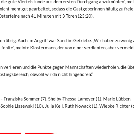
 an die gute Viertelstunde aus dem ersten Durchgang anzuknüpfen“, me
icht mehr gut gearbeitet, sodass die Gastgeberinnen häufig zu freie
sterfeine nach 41 Minuten mit 3 Toren (23:20).
n übrig. Auch im Angriff war Sand im Getriebe. „Wir haben zu wenig 
ehlte“, meinte Klostermann, der von einer verdienten, aber vermei
ten verlieren und die Punkte gegen Mannschaften wiederholen, die üb
stiegsbereich, obwohl wir da nicht hingehören.“
– Franziska Sommer (7), Shelby-Thessa Lameyer (1), Marie Lübben,
ophie Lissewski (10), Julia Keil, Ruth Nowack (1), Wiebke Richter (6