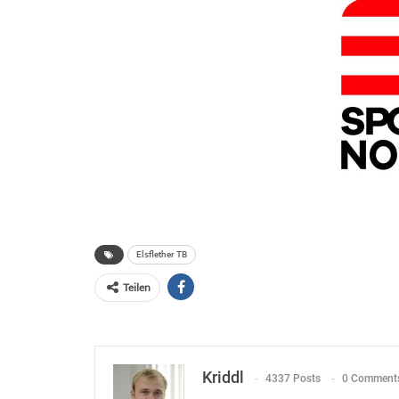
Elsflether TB
Teilen
Kriddl
4337 Posts
0 Comment