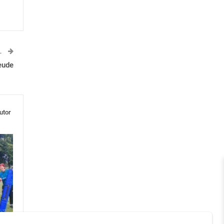
L
eude
utor