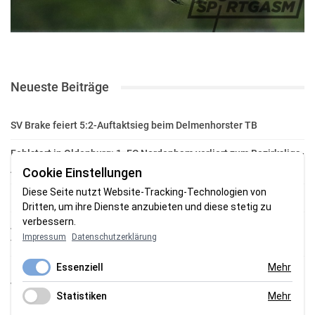
Neueste Beiträge
SV Brake feiert 5:2-Auftaktsieg beim Delmenhorster TB
Fehlstart in Oldenburg: 1. FC Nordenham verliert zum Bezirksliga-
Auftakt
Cookie Einstellungen
Diese Seite nutzt Website-Tracking-Technologien von
Fußball in der Wesermarsch: Die Bilder vom Wochenende
Dritten, um ihre Dienste anzubieten und diese stetig zu
verbessern.
Aufstieg geschafft: HSG-Unterweser-C-Jugend macht sich bereit
Impressum
Datenschutzerklärung
für die Oberliga
Essenziell
Mehr
HSG Unterweser startet mit neuem Torwarttrainer in die
Vorbereitung
Statistiken
Mehr