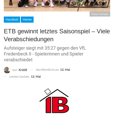
Fotos: Schlack
Handball
Herren
ETB gewinnt letztes Saisonspiel – Viele
Verabschiedungen
Aufsteiger siegt mit 35:27 gegen den VfL
Fredenbeck II - Spielerinnen und Spieler
verabschiedet
Veröffentlicht am
12. Mai
Von
Kriddl
Letztes Update:
12. Mai