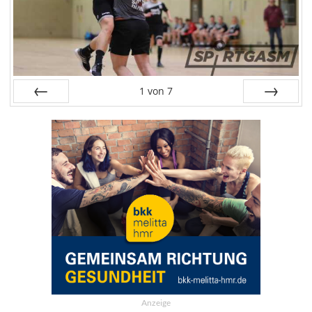
1
von
7
Zurück
Weiter
Anzeige