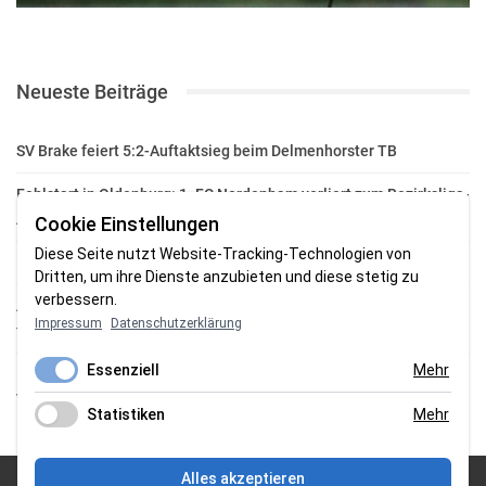
Neueste Beiträge
SV Brake feiert 5:2-Auftaktsieg beim Delmenhorster TB
Fehlstart in Oldenburg: 1. FC Nordenham verliert zum Bezirksliga-
Auftakt
Cookie Einstellungen
Diese Seite nutzt Website-Tracking-Technologien von
Fußball in der Wesermarsch: Die Bilder vom Wochenende
Dritten, um ihre Dienste anzubieten und diese stetig zu
verbessern.
Aufstieg geschafft: HSG-Unterweser-C-Jugend macht sich bereit
Impressum
Datenschutzerklärung
für die Oberliga
Essenziell
Mehr
HSG Unterweser startet mit neuem Torwarttrainer in die
Vorbereitung
Statistiken
Mehr
Alles akzeptieren