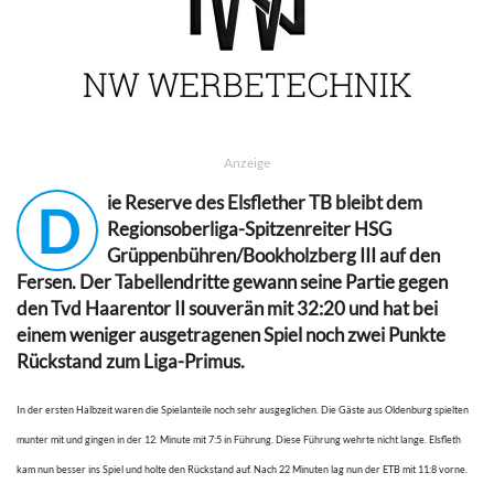
Anzeige
ie Reserve des Elsflether TB bleibt dem
D
Regionsoberliga-Spitzenreiter HSG
Grüppenbühren/Bookholzberg III auf den
Fersen. Der Tabellendritte gewann seine Partie gegen
den Tvd Haarentor II souverän mit 32:20 und hat bei
einem weniger ausgetragenen Spiel noch zwei Punkte
Rückstand zum Liga-Primus.
In der ersten Halbzeit waren die Spielanteile noch sehr ausgeglichen. Die Gäste aus Oldenburg spielten
munter mit und gingen in der 12. Minute mit 7:5 in Führung. Diese Führung wehrte nicht lange. Elsfleth
kam nun besser ins Spiel und holte den Rückstand auf. Nach 22 Minuten lag nun der ETB mit 11:8 vorne.