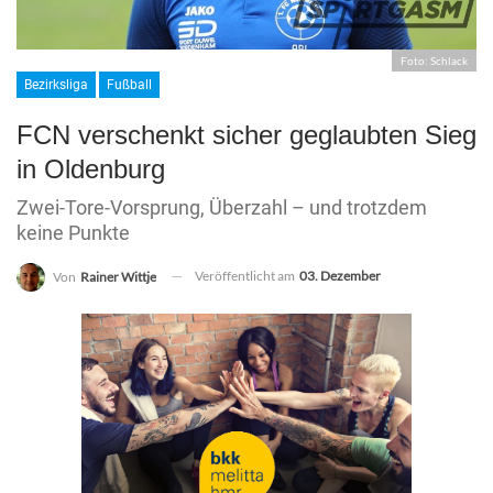
Foto: Schlack
Bezirksliga
Fußball
FCN verschenkt sicher geglaubten Sieg
in Oldenburg
Zwei-Tore-Vorsprung, Überzahl – und trotzdem
keine Punkte
Veröffentlicht am
03. Dezember
Von
Rainer Wittje