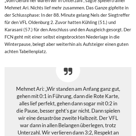
„Vom Gefühl her waren wir in Unterzahl“, sagte Spielertrainer
Mehmet Ari. Nichts lief mehr zusammen. Das Ganze gipfelte in
der Schlussphase: In der 88. Minute gelang Nels der Siegtreffer
für den VFL Oldenburg 2. Zuvor hatten Kühling (51.) und
Karasani (57.) für den Anschluss und den Ausgleich gesorgt. Der
FCN geht mit einer selbst eingebrockten Niederlage in die
Winterpause, belegt aber weiterhin als Aufsteiger einen guten
achten Tabellenplatz.
Mehmet Ari: „Wir standen am Anfang ganz gut,
gehen mit 0:1 in Führung, dann die Rote Karte,
alles lief perfekt, gehen dann sogar mit 0:2 in
die Pause, besser geht’s gar nicht. Dann spielen
wir eine desaströse zweite Halbzeit. Der VFL
war dann in allen Belangen überlegen, trotz
Unterzahl. Wir verlieren dann 3:2, Respekt an