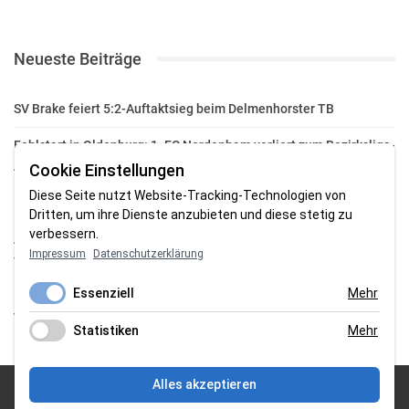
Neueste Beiträge
SV Brake feiert 5:2-Auftaktsieg beim Delmenhorster TB
Fehlstart in Oldenburg: 1. FC Nordenham verliert zum Bezirksliga-
Auftakt
Cookie Einstellungen
Diese Seite nutzt Website-Tracking-Technologien von
Fußball in der Wesermarsch: Die Bilder vom Wochenende
Dritten, um ihre Dienste anzubieten und diese stetig zu
verbessern.
Aufstieg geschafft: HSG-Unterweser-C-Jugend macht sich bereit
Impressum
Datenschutzerklärung
für die Oberliga
Essenziell
Mehr
HSG Unterweser startet mit neuem Torwarttrainer in die
Vorbereitung
Statistiken
Mehr
Alles akzeptieren
© 2026 Sportgasm . All Rights Reserved.