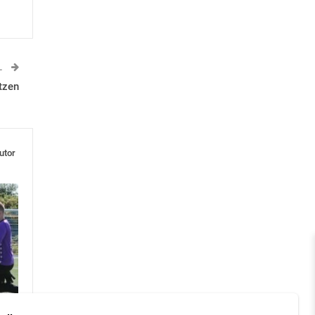
L
tzen
utor