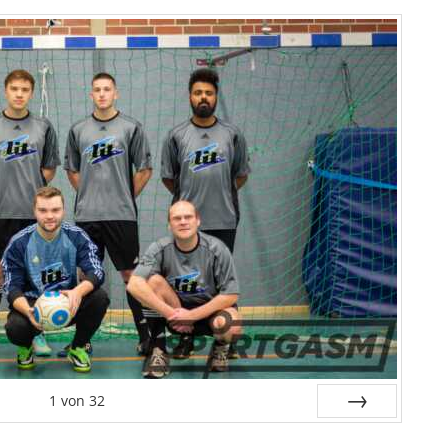
1
von
32
Weiter