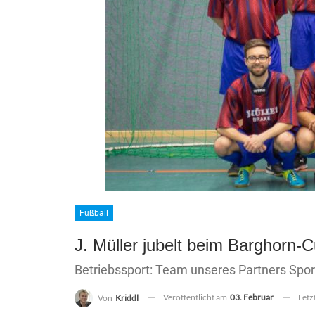
Fußball
J. Müller jubelt beim Barghorn-
Betriebssport: Team unseres Partners Sport
Veröffentlicht am
03. Februar
Letz
Von
Kriddl