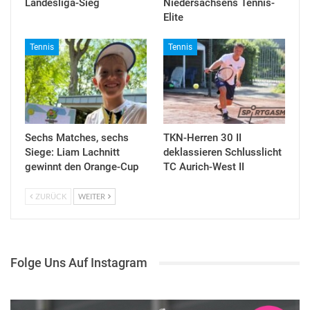
Landesliga-Sieg
Niedersachsens Tennis-
Elite
Tennis
Tennis
Sechs Matches, sechs
TKN-Herren 30 II
Siege: Liam Lachnitt
deklassieren Schlusslicht
gewinnt den Orange-Cup
TC Aurich-West II
ZURÜCK
WEITER
Folge Uns Auf Instagram