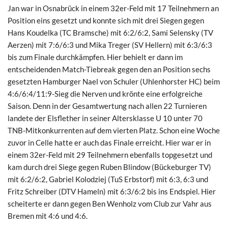
Jan war in Osnabrück in einem 32er-Feld mit 17 Teilnehmern an
Position eins gesetzt und konnte sich mit drei Siegen gegen
Hans Koudelka (TC Bramsche) mit 6:2/6:2, Sami Selensky (TV
Aerzen) mit 7:6/6:3 und Mika Treger (SV Hellern) mit 6:3/6:3
bis zum Finale durchkämpfen. Hier behielt er dann im
entscheidenden Match-Tiebreak gegen den an Position sechs
gesetzten Hamburger Nael von Schuler (Uhlenhorster HC) beim
4:6/6:4/11:9-Sieg die Nerven und krönte eine erfolgreiche
Saison. Denn in der Gesamtwertung nach allen 22 Turnieren
landete der Elsflether in seiner Altersklasse U 10 unter 70
TNB-Mitkonkurrenten auf dem vierten Platz. Schon eine Woche
zuvor in Celle hatte er auch das Finale erreicht. Hier war er in
einem 32er-Feld mit 29 Teilnehmern ebenfalls topgesetzt und
kam durch drei Siege gegen Ruben Blindow (Bückeburger TV)
mit 6:2/6:2, Gabriel Kolodziej (TuS Erbstorf) mit 6:3, 6:3 und
Fritz Schreiber (DTV Hameln) mit 6:3/6:2 bis ins Endspiel. Hier
scheiterte er dann gegen Ben Wenholz vom Club zur Vahr aus
Bremen mit 4:6 und 4:6.