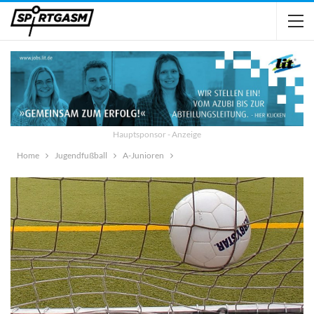
Hauptsponsor - Anzeige
Home
Jugendfußball
A-Junioren