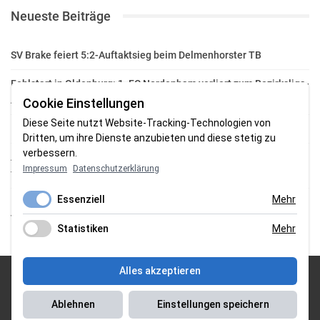
Neueste Beiträge
SV Brake feiert 5:2-Auftaktsieg beim Delmenhorster TB
Fehlstart in Oldenburg: 1. FC Nordenham verliert zum Bezirksliga-
Auftakt
Cookie Einstellungen
Diese Seite nutzt Website-Tracking-Technologien von
Fußball in der Wesermarsch: Die Bilder vom Wochenende
Dritten, um ihre Dienste anzubieten und diese stetig zu
verbessern.
Aufstieg geschafft: HSG-Unterweser-C-Jugend macht sich bereit
Impressum
Datenschutzerklärung
für die Oberliga
Essenziell
Mehr
HSG Unterweser startet mit neuem Torwarttrainer in die
Vorbereitung
Statistiken
Mehr
Alles akzeptieren
© 2026 Sportgasm . All Rights Reserved.
Ablehnen
Einstellungen speichern
Unser Team
|
Impressum
|
Datenschutzerklärung
|
Magazin Saison
2018/2019
|
Magazin Saison 2019/2020
|
Magazin Saison 2020/2021
|