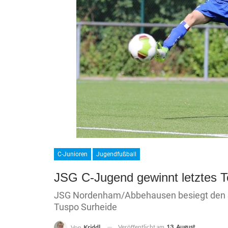
C-Junioren
Jugendfußball
JSG C-Jugend gewinnt letztes Te
JSG Nordenham/Abbehausen besiegt den SC 
Tuspo Surheide
Veröffentlicht am
13. August
Von
Kriddl