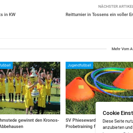
NÄCHSTER ARTIKE
ts in KW
Reitturnier in Tossens ein voller E
Mehr Vom A
ußball
Jugendfußball
Cookie Einst
Ohmstede gewinnt den Kronos-
SV Phiesewarden sucht dich:
Diese Seite nut
 Abbehausen
Probetraining für neue B- & C-Jug
anzubieten und 