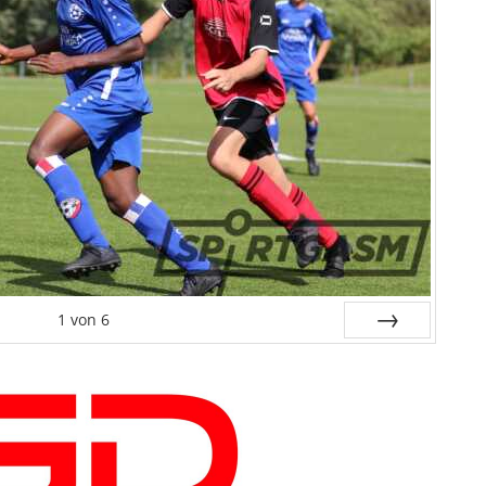
1
von
6
Weiter