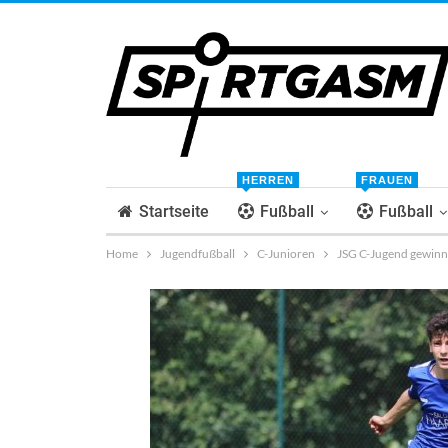
HERREN
FRAUEN
Startseite
Fußball
Fußball
Home
Jugendfußball
C-Junioren
JSG C-Jugend gewinnt 