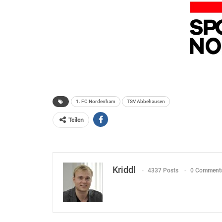
1. FC Nordenham
TSV Abbehausen
Teilen
Kriddl
4337 Posts
0 Comment