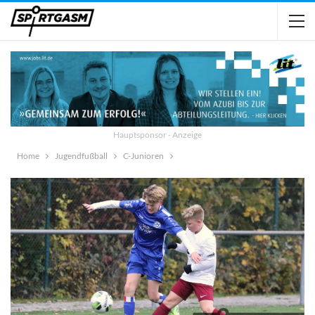
Hauptsponsor - Anzeige
Home
Jugendfußball
C-Junioren