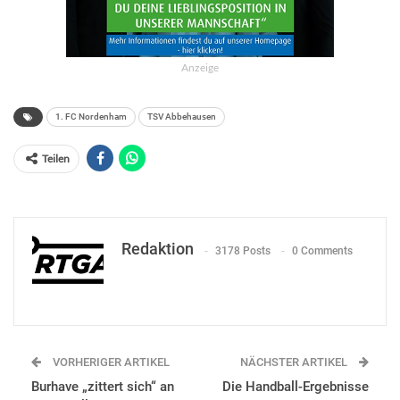
Anzeige
1. FC Nordenham
TSV Abbehausen
Teilen
Redaktion
3178 Posts
0 Comments
VORHERIGER ARTIKEL
NÄCHSTER ARTIKEL
Burhave „zittert sich“ an
Die Handball-Ergebnisse