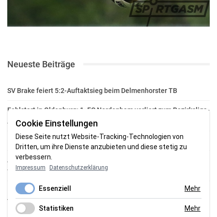
Neueste Beiträge
SV Brake feiert 5:2-Auftaktsieg beim Delmenhorster TB
Fehlstart in Oldenburg: 1. FC Nordenham verliert zum Bezirksliga-
Auftakt
Cookie Einstellungen
Diese Seite nutzt Website-Tracking-Technologien von
Fußball in der Wesermarsch: Die Bilder vom Wochenende
Dritten, um ihre Dienste anzubieten und diese stetig zu
verbessern.
Aufstieg geschafft: HSG-Unterweser-C-Jugend macht sich bereit
Impressum
Datenschutzerklärung
für die Oberliga
Essenziell
Mehr
HSG Unterweser startet mit neuem Torwarttrainer in die
Vorbereitung
Statistiken
Mehr