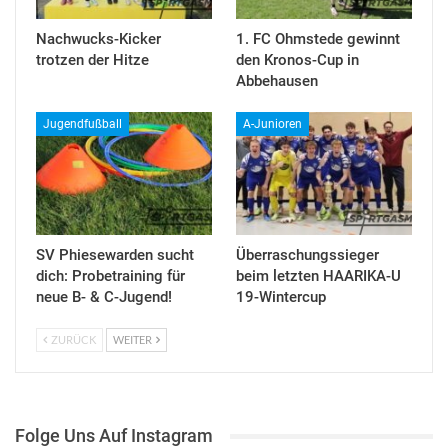
Nachwucks-Kicker
1. FC Ohmstede gewinnt
trotzen der Hitze
den Kronos-Cup in
Abbehausen
Jugendfußball
A-Junioren
SV Phiesewarden sucht
Überraschungssieger
dich: Probetraining für
beim letzten HAARIKA-U
neue B- & C-Jugend!
19-Wintercup
ZURÜCK
WEITER
Folge Uns Auf Instagram