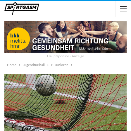
Hauptsponsor - Anzeige
Home
Jugendfußball
B-Junioren