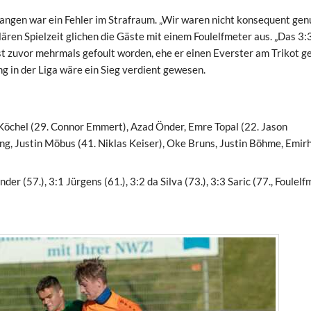
angen war ein Fehler im Strafraum. „Wir waren nicht konsequent genu
ären Spielzeit glichen die Gäste mit einem Foulelfmeter aus. „Das 3:
st zuvor mehrmals gefoult worden, ehe er einen Everster am Trikot 
ng in der Liga wäre ein Sieg verdient gewesen.
Köchel (29. Connor Emmert), Azad Önder, Emre Topal (22. Jason
ng, Justin Möbus (41. Niklas Keiser), Oke Bruns, Justin Böhme, Emir
der (57.), 3:1 Jürgens (61.), 3:2 da Silva (73.), 3:3 Saric (77., Foulelf