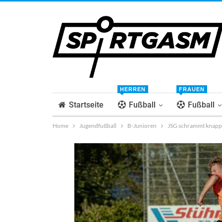
HERREN
FRAUEN
Startseite
Fußball
Fußball
Home
Jugendfußball
B-Junioren
JSG schrammt knapp 