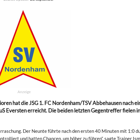
Anzeige
unioren hat die JSG 1. FC Nordenham/TSV Abbehausen nach ei
uS Eversten erreicht. Die beiden letzten Gegentreffer fielen i
rraschung. Der Neunte führte nach den ersten 40 Minuten mit 1:0 du
ntrolliert und hatten Chancen, um höher zu führen“, sagte Trainer Ism