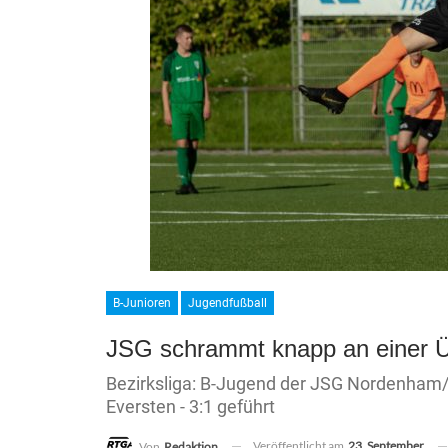
B-Junioren
Jugendfußball
JSG schrammt knapp an einer Ü
Bezirksliga: B-Jugend der JSG Nordenham/
Eversten - 3:1 geführt
Veröffentlicht am
23. September
Von
Redaktion