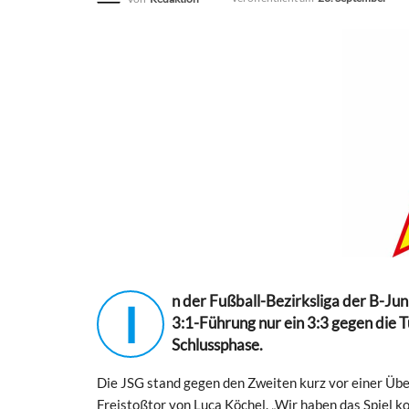
n der Fußball-Bezirksliga der B-J
I
3:1-Führung nur ein 3:3 gegen die T
Schlussphase.
Die JSG stand gegen den Zweiten kurz vor einer Übe
Freistoßtor von Luca Köchel. „Wir haben das Spiel ko