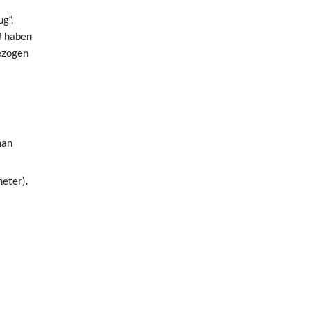
g“,
3 haben
gezogen
han
meter).