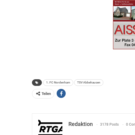
1. FC Nordenham
TSV Abbehausen
Teilen
Redaktion
3178 Posts
0 Co