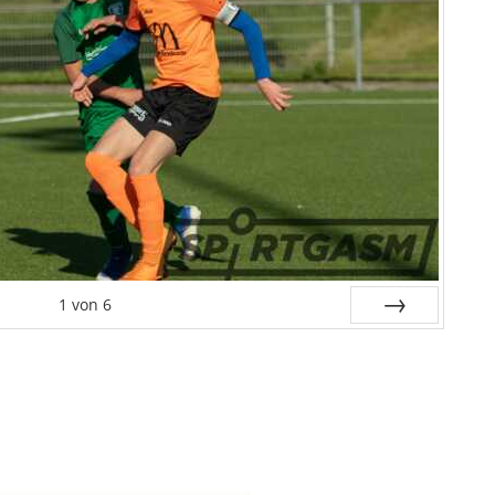
1
von
6
Weiter