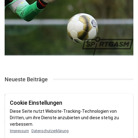
Neueste Beiträge
TSV gewinnt Testspiel bei Braker Reserve
Cookie Einstellungen
SV Brake gewinnt erstes Heimspiel mit 2:0
Diese Seite nutzt Website-Tracking-Technologien von
Dritten, um ihre Dienste anzubieten und diese stetig zu
SV Brake feiert 5:2-Auftaktsieg beim Delmenhorster TB
verbessern.
Impressum
Datenschutzerklärung
Fehlstart in Oldenburg: 1. FC Nordenham verliert zum Bezirksliga-