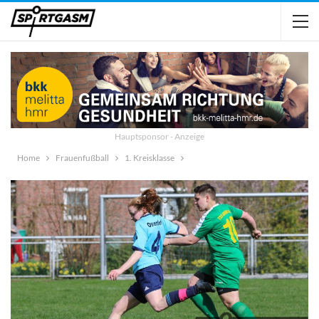
Hauptsponsor - Anzeige
Home
Frauenfußball
1. Kreisklasse