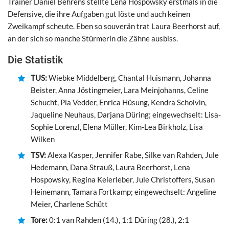
Trainer Daniel Behrens stellte Lena Hospowsky erstmals in die
Defensive, die ihre Aufgaben gut löste und auch keinen
Zweikampf scheute. Eben so souverän trat Laura Beerhorst auf,
an der sich so manche Stürmerin die Zähne ausbiss.
Die Statistik
TUS:
Wiebke Middelberg, Chantal Huismann, Johanna
Beister, Anna Jöstingmeier, Lara Meinjohanns, Celine
Schucht, Pia Vedder, Enrica Hüsung, Kendra Scholvin,
Jaqueline Neuhaus, Darjana Düring; eingewechselt: Lisa-
Sophie Lorenzl, Elena Müller, Kim-Lea Birkholz, Lisa
Wilken
TSV:
Alexa Kasper, Jennifer Rabe, Silke van Rahden, Jule
Hedemann, Dana Strauß, Laura Beerhorst, Lena
Hospowsky, Regina Keierleber, Jule Christoffers, Susan
Heinemann, Tamara Fortkamp; eingewechselt: Angeline
Meier, Charlene Schütt
Tore:
0:1 van Rahden (14.), 1:1 Düring (28.), 2:1