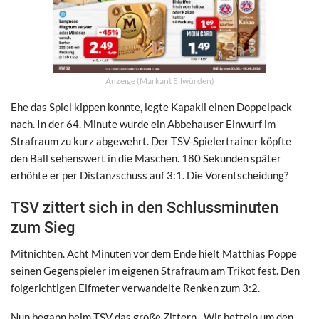
Anzeige (Markant Ellwürden)
Ehe das Spiel kippen konnte, legte Kapakli einen Doppelpack
nach. In der 64. Minute wurde ein Abbehauser Einwurf im
Strafraum zu kurz abgewehrt. Der TSV-Spielertrainer köpfte
den Ball sehenswert in die Maschen. 180 Sekunden später
erhöhte er per Distanzschuss auf 3:1. Die Vorentscheidung?
TSV zittert sich in den Schlussminuten
zum Sieg
Mitnichten. Acht Minuten vor dem Ende hielt Matthias Poppe
seinen Gegenspieler im eigenen Strafraum am Trikot fest. Den
folgerichtigen Elfmeter verwandelte Renken zum 3:2.
Nun begann beim TSV das große Zittern. „Wir betteln um den