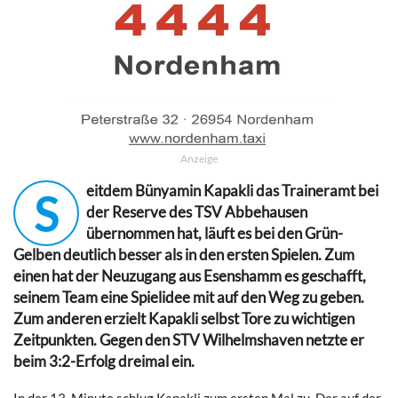
Anzeige
eitdem Bünyamin Kapakli das Traineramt bei
S
der Reserve des TSV Abbehausen
übernommen hat, läuft es bei den Grün-
Gelben deutlich besser als in den ersten Spielen. Zum
einen hat der Neuzugang aus Esenshamm es geschafft,
seinem Team eine Spielidee mit auf den Weg zu geben.
Zum anderen erzielt Kapakli selbst Tore zu wichtigen
Zeitpunkten. Gegen den STV Wilhelmshaven netzte er
beim 3:2-Erfolg dreimal ein.
In der 13. Minute schlug Kapakli zum ersten Mal zu. Der auf der