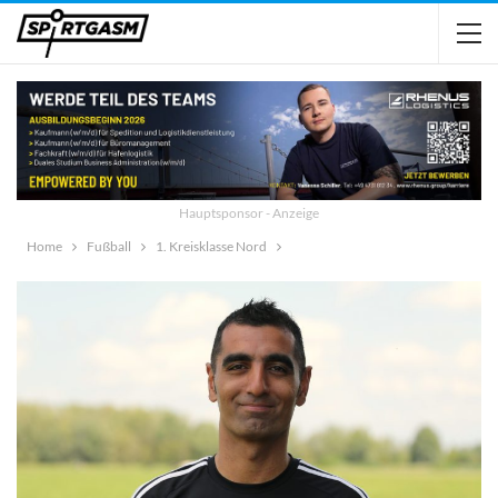
Hauptsponsor - Anzeige
Home
Fußball
1. Kreisklasse Nord