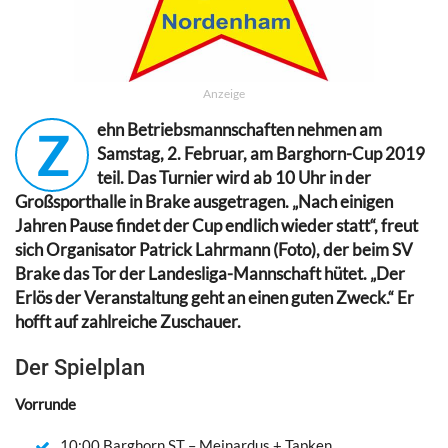
Anzeige
ehn Betriebsmannschaften nehmen am
Z
Samstag, 2. Februar, am Barghorn-Cup 2019
teil. Das Turnier wird ab 10 Uhr in der
Großsporthalle in Brake ausgetragen. „Nach einigen
Jahren Pause findet der Cup endlich wieder statt“, freut
sich Organisator Patrick Lahrmann (Foto), der beim SV
Brake das Tor der Landesliga-Mannschaft hütet. „Der
Erlös der Veranstaltung geht an einen guten Zweck.“ Er
hofft auf zahlreiche Zuschauer.
Der Spielplan
Vorrunde
10:00 Barghorn ST – Meinardus + Tapken