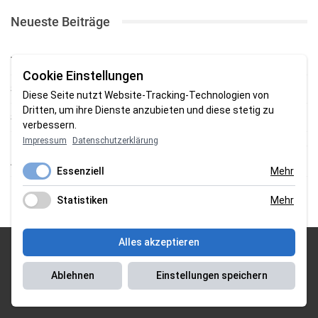
Neueste Beiträge
TSV gewinnt Testspiel bei Braker Reserve
Cookie Einstellungen
SV Brake gewinnt erstes Heimspiel mit 2:0
Diese Seite nutzt Website-Tracking-Technologien von
Dritten, um ihre Dienste anzubieten und diese stetig zu
SV Brake feiert 5:2-Auftaktsieg beim Delmenhorster TB
verbessern.
Impressum
Datenschutzerklärung
Fehlstart in Oldenburg: 1. FC Nordenham verliert zum Bezirksliga-
Auftakt
Essenziell
Mehr
Fußball in der Wesermarsch: Die Bilder vom Wochenende
Statistiken
Mehr
Alles akzeptieren
© 2026 Sportgasm . All Rights Reserved.
Ablehnen
Einstellungen speichern
Unser Team
|
Impressum
|
Datenschutzerklärung
|
Magazin Saison
2018/2019
|
Magazin Saison 2019/2020
|
Magazin Saison 2020/2021
|
Magazin Saison 2022/2023
| Support by
J&P Media Labs