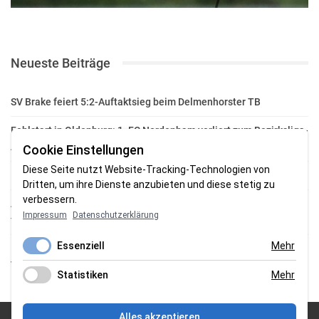
Neueste Beiträge
SV Brake feiert 5:2-Auftaktsieg beim Delmenhorster TB
Fehlstart in Oldenburg: 1. FC Nordenham verliert zum Bezirksliga-
Auftakt
Cookie Einstellungen
Diese Seite nutzt Website-Tracking-Technologien von
Fußball in der Wesermarsch: Die Bilder vom Wochenende
Dritten, um ihre Dienste anzubieten und diese stetig zu
verbessern.
Aufstieg geschafft: HSG-Unterweser-C-Jugend macht sich bereit
Impressum
Datenschutzerklärung
für die Oberliga
Essenziell
Mehr
HSG Unterweser startet mit neuem Torwarttrainer in die
Vorbereitung
Statistiken
Mehr
Alles akzeptieren