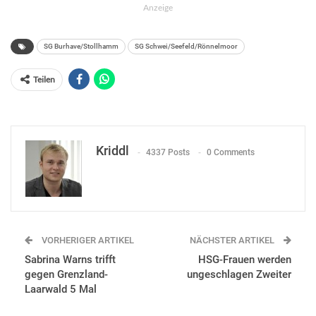
Anzeige
SG Burhave/Stollhamm
SG Schwei/Seefeld/Rönnelmoor
Teilen
Kriddl
4337 Posts
0 Comments
VORHERIGER ARTIKEL
NÄCHSTER ARTIKEL
Sabrina Warns trifft
HSG-Frauen werden
gegen Grenzland-
ungeschlagen Zweiter
Laarwald 5 Mal