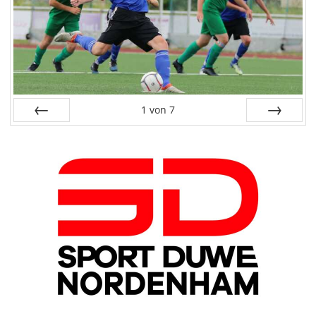
1
von
7
Zurück
Weiter