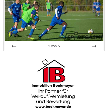
1
von
6
Zurück
Weiter