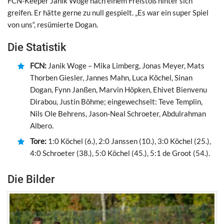
FCN-Keeper Janik Woge nach einem Freistoß hinter sich
greifen. Er hätte gerne zu null gespielt. „Es war ein super Spiel
von uns“, resümierte Dogan.
Die Statistik
FCN:
Janik Woge – Mika Limberg, Jonas Meyer, Mats
Thorben Giesler, Jannes Mahn, Luca Köchel, Sinan
Dogan, Fynn Janßen, Marvin Höpken, Ehivet Bienvenu
Dirabou, Justin Böhme; eingewechselt: Teve Templin,
Nils Ole Behrens, Jason-Neal Schroeter, Abdulrahman
Albero.
Tore:
1:0 Köchel (6.), 2:0 Janssen (10.), 3:0 Köchel (25.),
4:0 Schroeter (38.), 5:0 Köchel (45.), 5:1 de Groot (54.).
Die Bilder