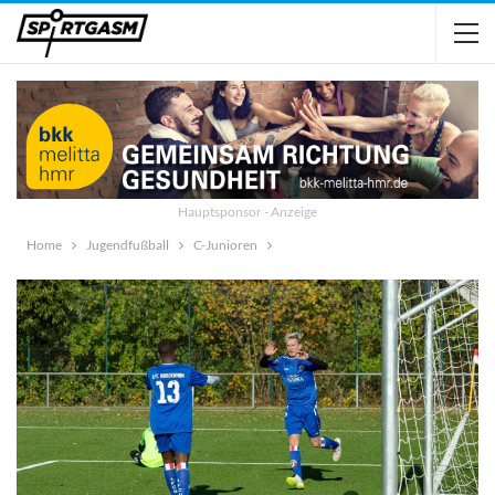
Hauptsponsor - Anzeige
Home
Jugendfußball
C-Junioren