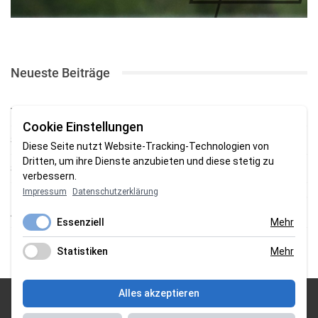
Neueste Beiträge
TSV gewinnt Testspiel bei Braker Reserve
Cookie Einstellungen
SV Brake gewinnt erstes Heimspiel mit 2:0
Diese Seite nutzt Website-Tracking-Technologien von
Dritten, um ihre Dienste anzubieten und diese stetig zu
SV Brake feiert 5:2-Auftaktsieg beim Delmenhorster TB
verbessern.
Impressum
Datenschutzerklärung
Fehlstart in Oldenburg: 1. FC Nordenham verliert zum Bezirksliga-
Auftakt
Essenziell
Mehr
Fußball in der Wesermarsch: Die Bilder vom Wochenende
Statistiken
Mehr
Alles akzeptieren
© 2026 Sportgasm . All Rights Reserved.