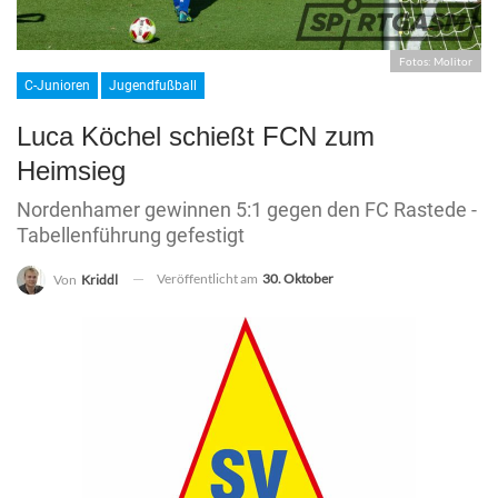
Fotos: Molitor
C-Junioren
Jugendfußball
Luca Köchel schießt FCN zum
Heimsieg
Nordenhamer gewinnen 5:1 gegen den FC Rastede -
Tabellenführung gefestigt
Veröffentlicht am
30. Oktober
Von
Kriddl