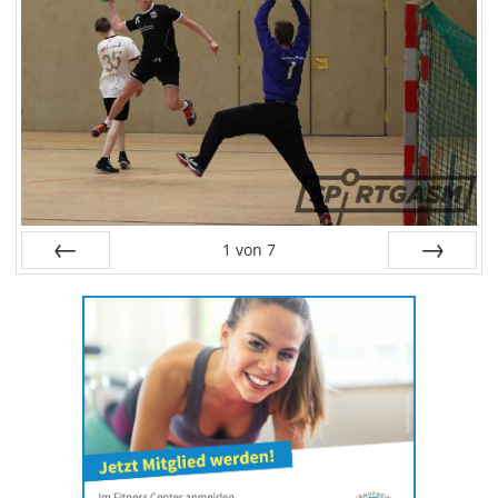
1
von
7
Zurück
Weiter