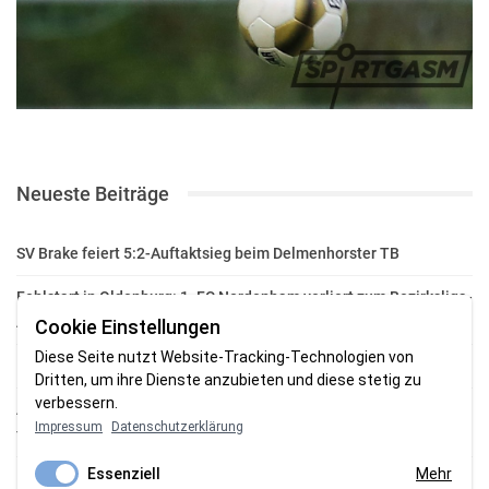
Neueste Beiträge
SV Brake feiert 5:2-Auftaktsieg beim Delmenhorster TB
Fehlstart in Oldenburg: 1. FC Nordenham verliert zum Bezirksliga-
Auftakt
Cookie Einstellungen
Diese Seite nutzt Website-Tracking-Technologien von
Fußball in der Wesermarsch: Die Bilder vom Wochenende
Dritten, um ihre Dienste anzubieten und diese stetig zu
verbessern.
Aufstieg geschafft: HSG-Unterweser-C-Jugend macht sich bereit
Impressum
Datenschutzerklärung
für die Oberliga
Essenziell
Mehr
HSG Unterweser startet mit neuem Torwarttrainer in die