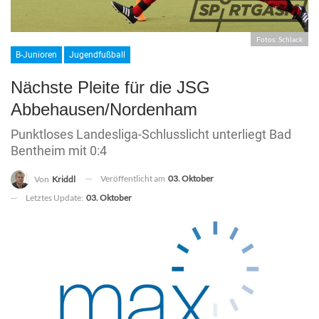
Fotos: Schlack
B-Junioren
Jugendfußball
Nächste Pleite für die JSG
Abbehausen/Nordenham
Punktloses Landesliga-Schlusslicht unterliegt Bad
Bentheim mit 0:4
Veröffentlicht am
03. Oktober
Von
Kriddl
Letztes Update:
03. Oktober