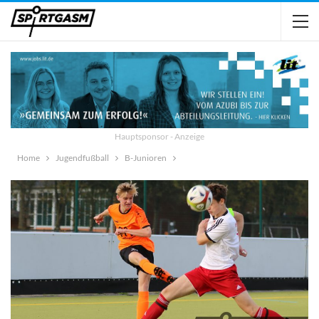
Hauptsponsor - Anzeige
Home
Jugendfußball
B-Junioren