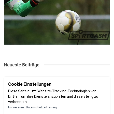
Neueste Beiträge
TSV gewinnt Testspiel bei Braker Reserve
Cookie Einstellungen
SV Brake gewinnt erstes Heimspiel mit 2:0
Diese Seite nutzt Website-Tracking-Technologien von
Dritten, um ihre Dienste anzubieten und diese stetig zu
SV Brake feiert 5:2-Auftaktsieg beim Delmenhorster TB
verbessern.
Impressum
Datenschutzerklärung
Fehlstart in Oldenburg: 1. FC Nordenham verliert zum Bezirksliga-