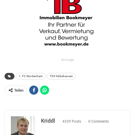
Anzeige
1. FC Nordenham
TSV Abbehausen
Teilen
Kriddl
4339 Posts
0 Comments