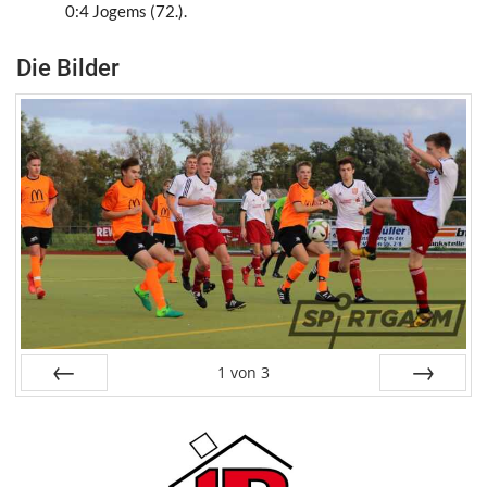
0:4 Jogems (72.).
Die Bilder
1
von
3
Zurück
Weiter