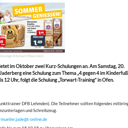
Anzeige (Markant Ellwürden)
etet im Oktober zwei Kurz-Schulungen an. Am Samstag, 20.
in Jaderberg eine Schulung zum Thema „4 gegen 4 im Kinderfuß
s 12 Uhr, folgt die Schulung „Torwart-Training“ in Ofen.
unkttrainer DFB Lehmden). Die Teilnehmer sollten folgendes mitbrin
enzunterlagen und Schreibzeug.
rmueller.jade@t-online.de
alls bis zum 18.10.18 zu überweisen an: