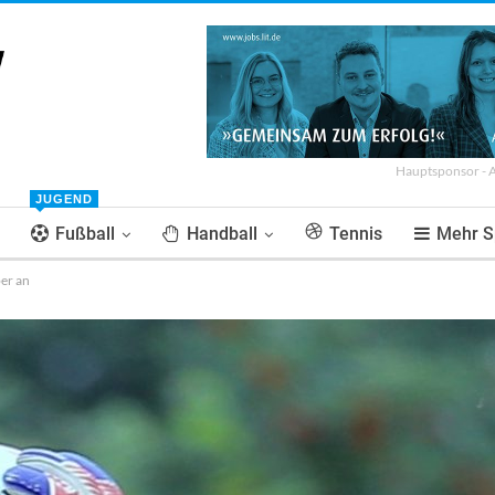
Hauptsponsor - 
JUGEND
Fußball
Handball
Tennis
Mehr S
er an