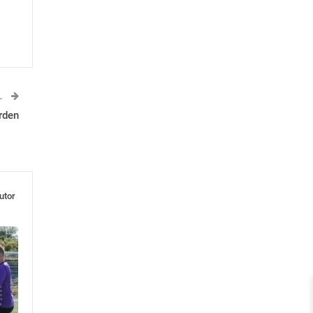
L
rden
utor