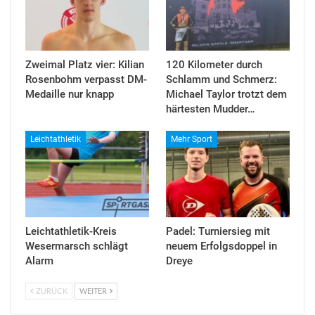
Zweimal Platz vier: Kilian
120 Kilometer durch
Rosenbohm verpasst DM-
Schlamm und Schmerz:
Medaille nur knapp
Michael Taylor trotzt dem
härtesten Mudder…
Leichtathletik
Mehr Sport
Leichtathletik-Kreis
Padel: Turniersieg mit
Wesermarsch schlägt
neuem Erfolgsdoppel in
Alarm
Dreye
ZURÜCK
WEITER