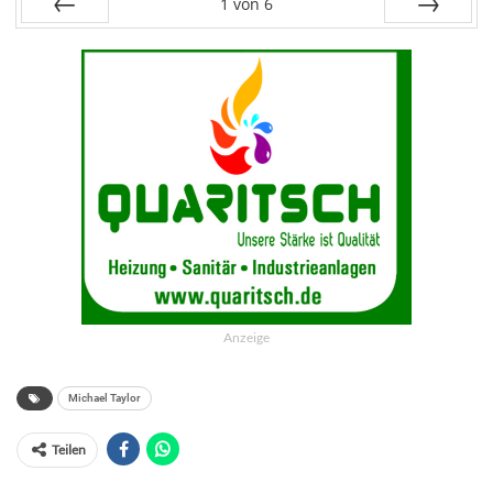
1
von
6
Zurück
Vor
Anzeige
Michael Taylor
Teilen