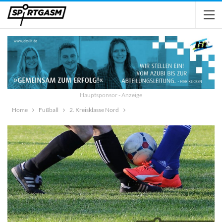
Hauptsponsor - Anzeige
Home
Fußball
2. Kreisklasse Nord