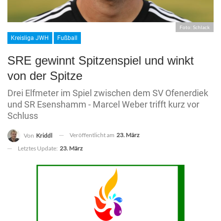
Foto: Schlack
Kreisliga JWH
Fußball
SRE gewinnt Spitzenspiel und winkt
von der Spitze
Drei Elfmeter im Spiel zwischen dem SV Ofenerdiek
und SR Esenshamm - Marcel Weber trifft kurz vor
Schluss
Veröffentlicht am
23. März
Von
Kriddl
Letztes Update:
23. März