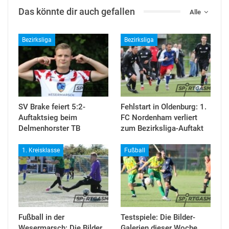
Das könnte dir auch gefallen
Alle
Bezirksliga
Bezirksliga
SV Brake feiert 5:2-
Fehlstart in Oldenburg: 1.
Auftaktsieg beim
FC Nordenham verliert
Delmenhorster TB
zum Bezirksliga-Auftakt
1. Kreisklasse
Fußball
Fußball in der
Testspiele: Die Bilder-
Wesermarsch: Die Bilder
Galerien dieser Woche