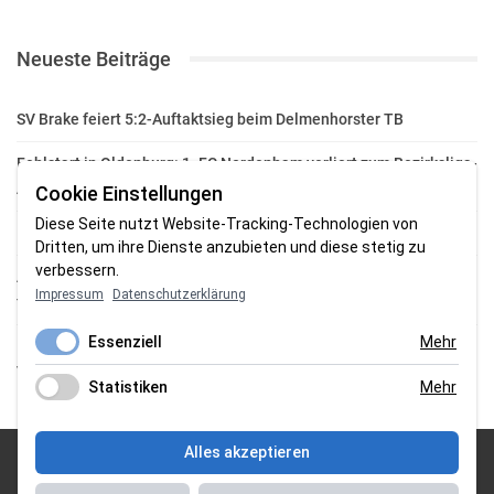
Neueste Beiträge
SV Brake feiert 5:2-Auftaktsieg beim Delmenhorster TB
Fehlstart in Oldenburg: 1. FC Nordenham verliert zum Bezirksliga-
Auftakt
Cookie Einstellungen
Diese Seite nutzt Website-Tracking-Technologien von
Fußball in der Wesermarsch: Die Bilder vom Wochenende
Dritten, um ihre Dienste anzubieten und diese stetig zu
verbessern.
Aufstieg geschafft: HSG-Unterweser-C-Jugend macht sich bereit
Impressum
Datenschutzerklärung
für die Oberliga
Essenziell
Mehr
HSG Unterweser startet mit neuem Torwarttrainer in die
Vorbereitung
Statistiken
Mehr
Alles akzeptieren
© 2026 Sportgasm . All Rights Reserved.