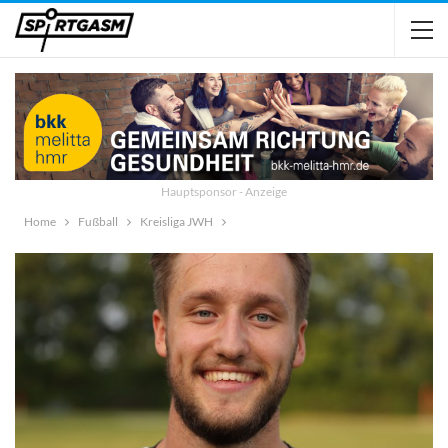
Hauptsponsor - Anzeige
Home
Fußball
Kreisliga JWH