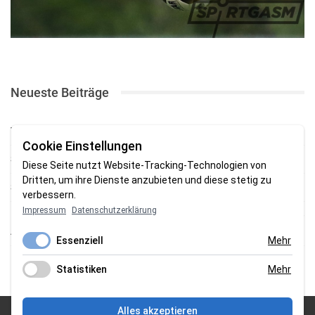
Neueste Beiträge
TSV gewinnt Testspiel bei Braker Reserve
Cookie Einstellungen
SV Brake gewinnt erstes Heimspiel mit 2:0
Diese Seite nutzt Website-Tracking-Technologien von
Dritten, um ihre Dienste anzubieten und diese stetig zu
SV Brake feiert 5:2-Auftaktsieg beim Delmenhorster TB
verbessern.
Impressum
Datenschutzerklärung
Fehlstart in Oldenburg: 1. FC Nordenham verliert zum Bezirksliga-
Auftakt
Essenziell
Mehr
Fußball in der Wesermarsch: Die Bilder vom Wochenende
Statistiken
Mehr
Alles akzeptieren