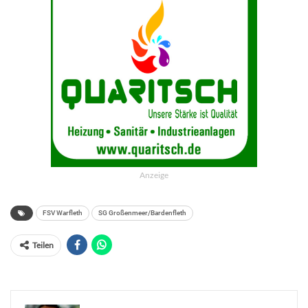
Anzeige
FSV Warfleth
SG Großenmeer/Bardenfleth
Teilen