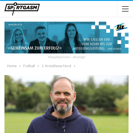
Hauptsponsor - Anzeige
Home
Fußball
1. Kreisklasse Nord