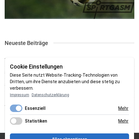
Neueste Beiträge
TSV gewinnt Testspiel bei Braker Reserve
Cookie Einstellungen
SV Brake gewinnt erstes Heimspiel mit 2:0
Diese Seite nutzt Website-Tracking-Technologien von
Dritten, um ihre Dienste anzubieten und diese stetig zu
SV Brake feiert 5:2-Auftaktsieg beim Delmenhorster TB
verbessern.
Impressum
Datenschutzerklärung
Fehlstart in Oldenburg: 1. FC Nordenham verliert zum Bezirksliga-
Auftakt
Essenziell
Mehr
Fußball in der Wesermarsch: Die Bilder vom Wochenende
Statistiken
Mehr