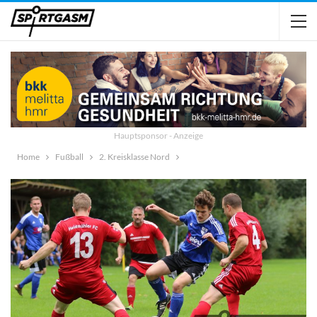
Hauptsponsor - Anzeige
Home
Fußball
2. Kreisklasse Nord