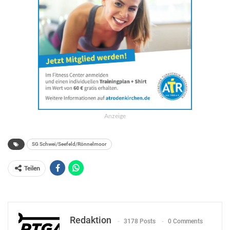
Anzeige
SG Schwei/Seefeld/Rönnelmoor
Teilen
Redaktion
3178 Posts
0 Comments