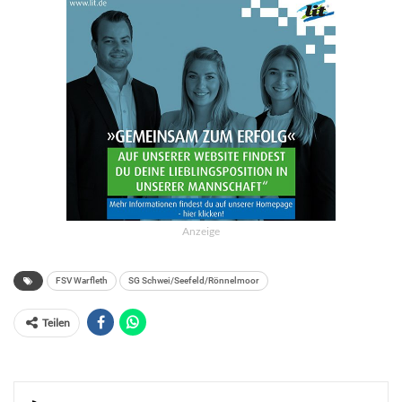
Anzeige
FSV Warfleth
SG Schwei/Seefeld/Rönnelmoor
Teilen