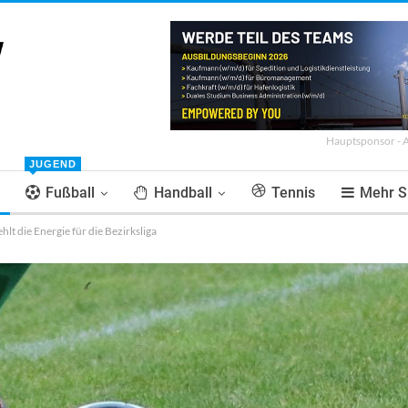
Hauptsponsor - 
JUGEND
Fußball
Handball
Tennis
Mehr S
hlt die Energie für die Bezirksliga