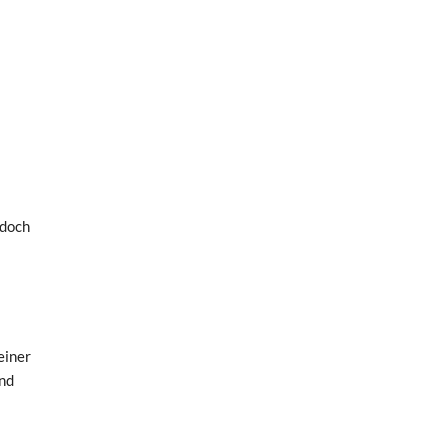
 doch
einer
und