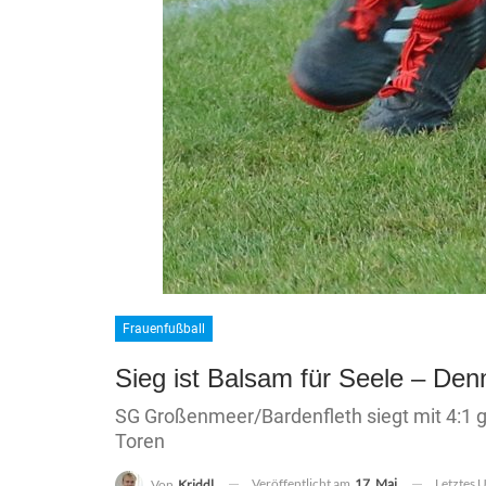
Frauenfußball
Sieg ist Balsam für Seele – Denn
SG Großenmeer/Bardenfleth siegt mit 4:1
Toren
Veröffentlicht am
17. Mai
Letztes 
Von
Kriddl