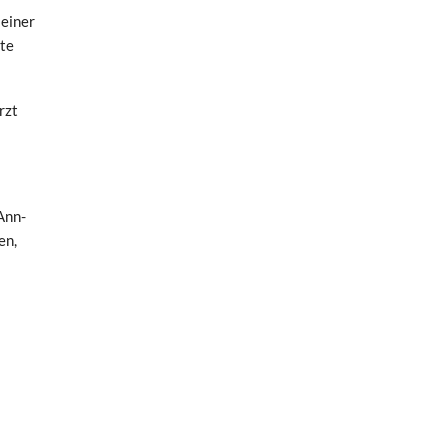
 einer
ute
rzt
Ann-
en,