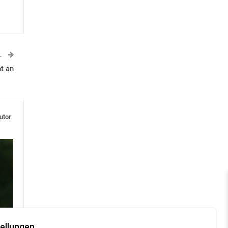
L
ht an
utor
ellungen