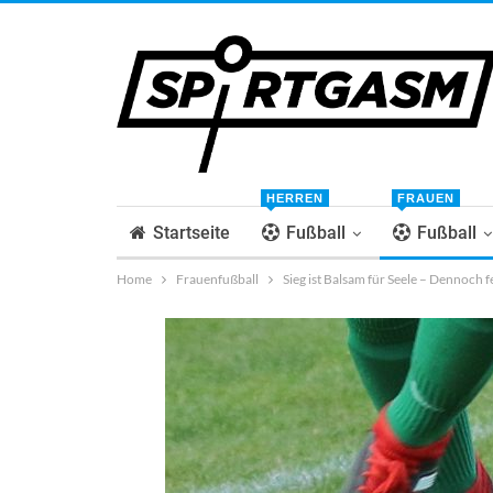
HERREN
FRAUEN
Startseite
Fußball
Fußball
Home
Frauenfußball
Sieg ist Balsam für Seele – Dennoch fe