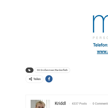
SG Großenmeer/Bardenfleth
Teilen
Kriddl
4337 Posts
0 Comment