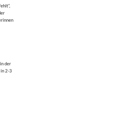
ehlt“,
der
erinnen
in der
in 2-3