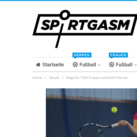
HERREN
FRAUEN
Startseite
Fußball
Fußball
Home
Tennis
Siege für TKN-Frauen und SVN-Herren