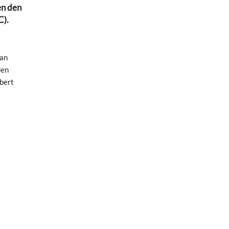
en den
C).
fan
den
bert