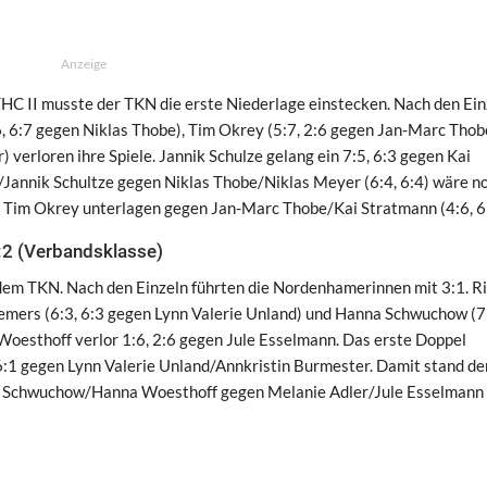
Anzeige
 II musste der TKN die erste Niederlage einstecken. Nach den Ein
6, 6:7 gegen Niklas Thobe), Tim Okrey (5:7, 2:6 gegen Jan-Marc Thob
verloren ihre Spiele. Jannik Schulze gelang ein 7:5, 6:3 gegen Kai
Jannik Schultze gegen Niklas Thobe/Niklas Meyer (6:4, 6:4) wäre no
Tim Okrey unterlagen gegen Jan-Marc Thobe/Kai Stratmann (4:6, 6:
2 (Verbandsklasse)
 dem TKN. Nach den Einzeln führten die Nordenhamerinnen mit 3:1. R
emers (6:3, 6:3 gegen Lynn Valerie Unland) und Hanna Schwuchow (7:
oesthoff verlor 1:6, 2:6 gegen Jule Esselmann. Das erste Doppel
1 gegen Lynn Valerie Unland/Annkristin Burmester. Damit stand de
nna Schwuchow/Hanna Woesthoff gegen Melanie Adler/Jule Esselmann 