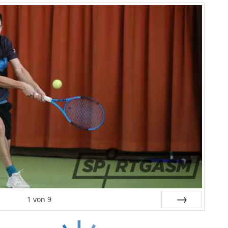
1
von
9
Weiter