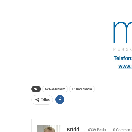
SV Nordenham
TK Nordenham
Teilen
Kriddl
4339 Posts
0 Comment