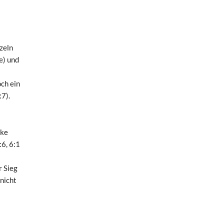
zeln
e) und
ch ein
7).
ike
6, 6:1
r Sieg
nicht