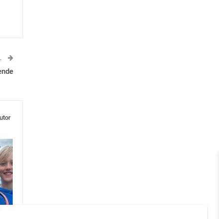
L
ende
utor