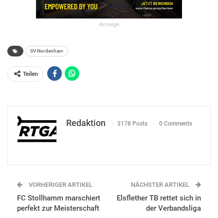
Anzeige
SV Nordenham
Teilen
Redaktion
3178 Posts
0 Comments
VORHERIGER ARTIKEL
NÄCHSTER ARTIKEL
FC Stollhamm marschiert
Elsflether TB rettet sich in
perfekt zur Meisterschaft
der Verbandsliga