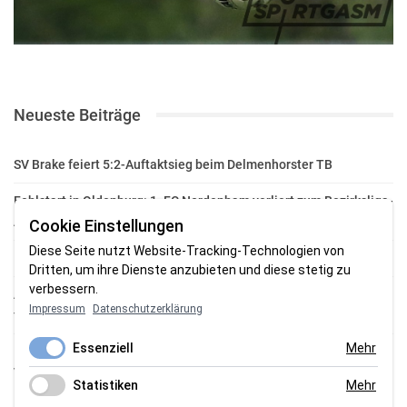
Neueste Beiträge
SV Brake feiert 5:2-Auftaktsieg beim Delmenhorster TB
Fehlstart in Oldenburg: 1. FC Nordenham verliert zum Bezirksliga-
Auftakt
Cookie Einstellungen
Diese Seite nutzt Website-Tracking-Technologien von
Fußball in der Wesermarsch: Die Bilder vom Wochenende
Dritten, um ihre Dienste anzubieten und diese stetig zu
verbessern.
Aufstieg geschafft: HSG-Unterweser-C-Jugend macht sich bereit
Impressum
Datenschutzerklärung
für die Oberliga
Essenziell
Mehr
HSG Unterweser startet mit neuem Torwarttrainer in die
Vorbereitung
Statistiken
Mehr