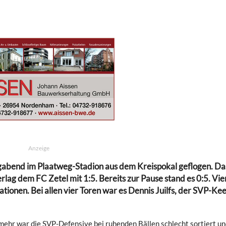
Anzeige
gabend im Plaatweg-Stadion aus dem Kreispokal geflogen. Da
rlag dem FC Zetel mit 1:5. Bereits zur Pause stand es 0:5. Vie
tionen. Bei allen vier Toren war es Dennis Juilfs, der SVP-Ke
 mehr war die SVP-Defensive bei ruhenden Bällen schlecht sortiert un