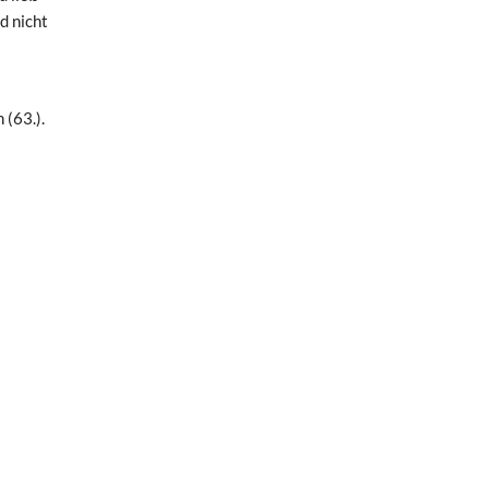
d nicht
 (63.).