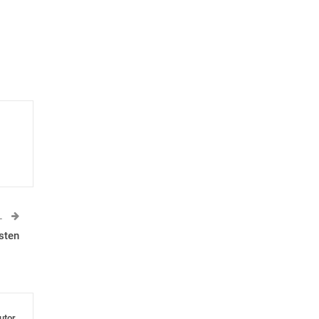
L
sten
utor