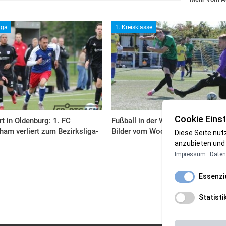
iga
1. Kreisklasse
Cookie Einst
rt in Oldenburg: 1. FC
Fußball in der Wesermarsch: Die
am verliert zum Bezirksliga-
Bilder vom Wochenende
Diese Seite nut
anzubieten und 
Impressum
Daten
Essenzie
Statisti