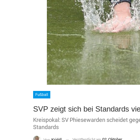
Fußball
SVP zeigt sich bei Standards viel
Kreispokal: SV Phiesewarden scheidet gegen
Standards
Veröffentlicht am
02. Oktober
Von
Kriddl