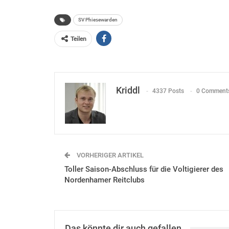
SV Phiesewarden
Teilen
Kriddl
4337 Posts
0 Comment
VORHERIGER ARTIKEL
Toller Saison-Abschluss für die Voltigierer des
Nordenhamer Reitclubs
Das könnte dir auch gefallen