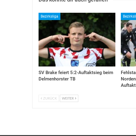
Bezirksliga
Bezirksl
SV Brake feiert 5:2-Auftaktsieg beim
Fehlsta
Delmenhorster TB
Nordenh
Auftakt
ZURÜCK
WEITER