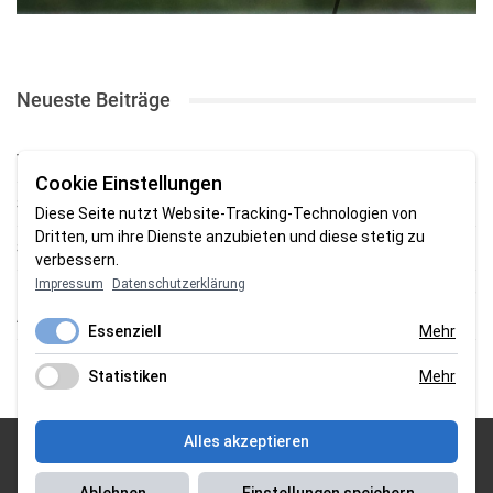
Neueste Beiträge
TSV gewinnt Testspiel bei Braker Reserve
Cookie Einstellungen
SV Brake gewinnt erstes Heimspiel mit 2:0
Diese Seite nutzt Website-Tracking-Technologien von
Dritten, um ihre Dienste anzubieten und diese stetig zu
SV Brake feiert 5:2-Auftaktsieg beim Delmenhorster TB
verbessern.
Impressum
Datenschutzerklärung
Fehlstart in Oldenburg: 1. FC Nordenham verliert zum Bezirksliga-
Auftakt
Essenziell
Mehr
Fußball in der Wesermarsch: Die Bilder vom Wochenende
Statistiken
Mehr
Alles akzeptieren
© 2026 Sportgasm . All Rights Reserved.